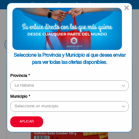
Bienvenido a Esencial Pack
Compra aquí
×
ENVIAR A LA
0
HABANA
Volver
Seleccione la Provincia y Municipio al que desea enviar
para ver todas las ofertas disponibles.
Provincia
*
Municipio
*
APLICAR