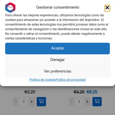
cualquier ocasión.
Gestionar consentimiento
Productos Relacionados
Para ofrecer las mejores experiencias, utilizamos tecnologías como las
cookies para almacenar y/o acceder a la información del dispositivo. El
consentimiento de estas tecnologías nos permitirá procesar datos como el
comportamiento de navegación o las identificaciones únicas en este sitio.
No consentir o retirar el consentimiento, puede afectar negativamente a
ciertas características y funciones.
Aceptar
Denegar
Ver preferencias
Cocktail 5 Frutas Montey
Filete De Pescado De Mar
Política de cookies
Política de privacidad
420g
(Jurel, Aguají, Merluza,
Perro O Bonito) 3lb
El
El
€2,20
€9,20
€8,25
precio
precio
-
+
-
+
original
actual
era:
es: