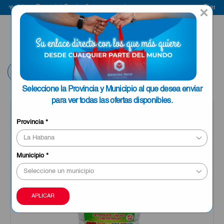
enido a Esencial Pack
Compra aquí
Bienvenid
×
ENVIAR A LA
0
HABANA
Volver
Seleccione la Provincia y Municipio al que desea enviar
para ver todas las ofertas disponibles.
Provincia
*
Municipio
*
APLICAR