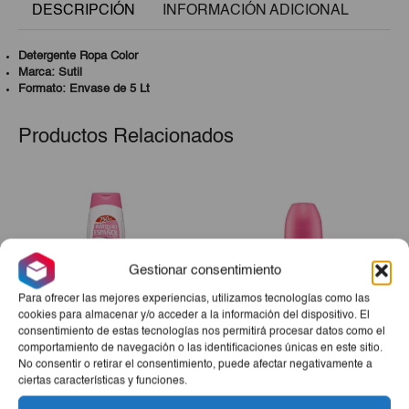
DESCRIPCIÓN
INFORMACIÓN ADICIONAL
Detergente Ropa Color
Marca: Sutil
Formato: Envase de 5 Lt
Productos Relacionados
Gestionar consentimiento
Para ofrecer las mejores experiencias, utilizamos tecnologías como las
cookies para almacenar y/o acceder a la información del dispositivo. El
consentimiento de estas tecnologías nos permitirá procesar datos como el
comportamiento de navegación o las identificaciones únicas en este sitio.
Gel De Ducha Rosa
Desodorante Rosa
No consentir o retirar el consentimiento, puede afectar negativamente a
Mosqueta IE 750ml
Mosqueta Roll On IE 75 Ml
ciertas características y funciones.
€3,15
€2,20