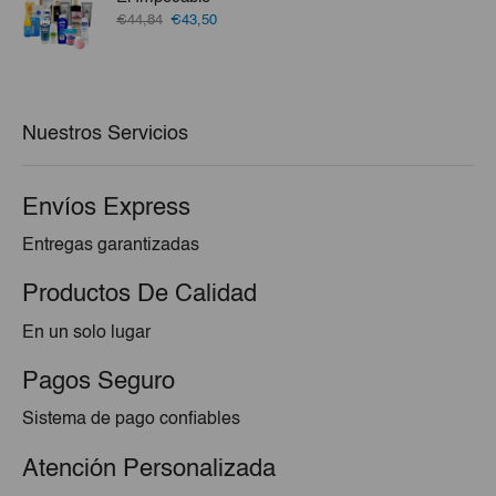
€17,94.
€15,95.
El
El
€44,84
€43,50
precio
precio
original
actual
era:
es:
€44,84.
€43,50.
Nuestros Servicios
Envíos Express
Entregas garantizadas
Productos De Calidad
En un solo lugar
Pagos Seguro
Sistema de pago confiables
Atención Personalizada