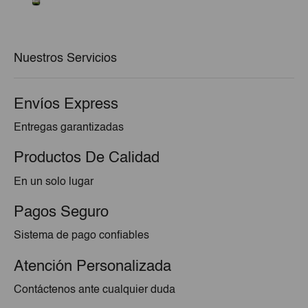
original
actual
era:
es:
€3,07.
€2,76.
Nuestros Servicios
Envíos Express
Entregas garantizadas
Productos De Calidad
En un solo lugar
Pagos Seguro
Sistema de pago confiables
Atención Personalizada
Contáctenos ante cualquier duda