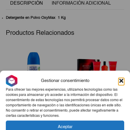
DESCRIPCIÓN
INFORMACIÓN ADICIONAL
Detergente en Polvo OxyMax 1 Kg
Productos Relacionados
Gestionar consentimiento
Para ofrecer las mejores experiencias, utilizamos tecnologías como las
cookies para almacenar y/o acceder a la información del dispositivo. El
consentimiento de estas tecnologías nos permitirá procesar datos como el
Desodorante Lactoadvance
Estuche Aire De Sevilla
comportamiento de navegación o las identificaciones únicas en este sitio.
Roll On IE 75 Ml
Chica Bonita (Perfume +
No consentir o retirar el consentimiento, puede afectar negativamente a
ciertas características y funciones.
Gel + Crema)
€2,10
€25,00
Aceptar
-
+
-
+