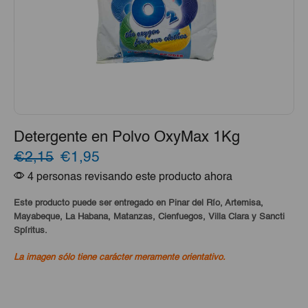
Detergente en Polvo OxyMax 1Kg
El
El
€2,15
€1,95
4 personas revisando este producto ahora
precio
precio
original
actual
Este producto puede ser entregado en Pinar del Río, Artemisa,
Mayabeque, La Habana, Matanzas, Cienfuegos, Villa Clara y Sancti
era:
es:
Spíritus.
€2,15.
€1,95.
La imagen sólo tiene carácter meramente orientativo.