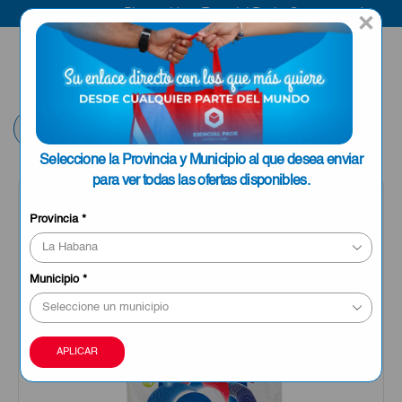
Bienvenido a Esencial Pack
Compra aquí
×
ENVIAR A LA
0
HABANA
Volver
Seleccione la Provincia y Municipio al que desea enviar
para ver todas las ofertas disponibles.
OFERTA
Provincia
*
Municipio
*
APLICAR