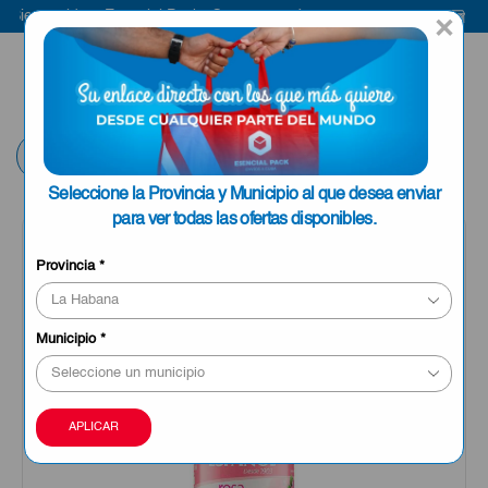
ienvenido a Esencial Pack
Compra aquí
Bienv
×
ENVIAR A LA
0
HABANA
Volver
Seleccione la Provincia y Municipio al que desea enviar
para ver todas las ofertas disponibles.
Provincia
*
Municipio
*
APLICAR