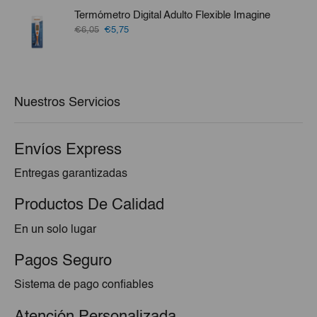
era:
es:
Termómetro Digital Adulto Flexible Imagine
€77,91.
€73,32.
El
El
€6,05
€5,75
precio
precio
original
actual
era:
es:
€6,05.
€5,75.
Nuestros Servicios
Envíos Express
Entregas garantizadas
Productos De Calidad
En un solo lugar
Pagos Seguro
Sistema de pago confiables
Atención Personalizada