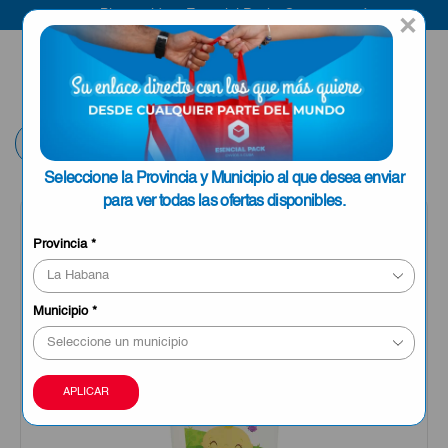
Bienvenido a Esencial Pack
Compra aquí
×
ENVIAR A LA
0
HABANA
Volver
Seleccione la Provincia y Municipio al que desea enviar
para ver todas las ofertas disponibles.
Provincia
*
Municipio
*
APLICAR