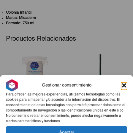
Colonia Infantil
Marca: Micaderm
Formato: 750 ml
Productos Relacionados
Gestionar consentimiento
Para ofrecer las mejores experiencias, utilizamos tecnologías como las
cookies para almacenar y/o acceder a la información del dispositivo. El
consentimiento de estas tecnologías nos permitirá procesar datos como el
comportamiento de navegación o las identificaciones únicas en este sitio.
Algodón Micaderm ZigZag
Recogedor
No consentir o retirar el consentimiento, puede afectar negativamente a
100g
ciertas características y funciones.
€1,90
€2,50
Aceptar