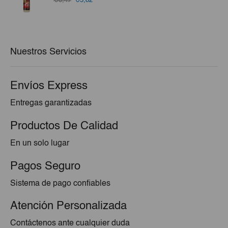
€6,47
€5,82
precio
precio
original
actual
era:
es:
€6,47.
€5,82.
Nuestros Servicios
Envíos Express
Entregas garantizadas
Productos De Calidad
En un solo lugar
Pagos Seguro
Sistema de pago confiables
Atención Personalizada
Contáctenos ante cualquier duda