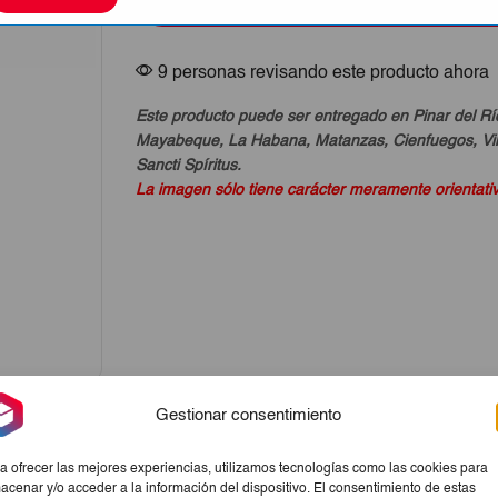
Comprar Ahora
Doxa
600ml
cantidad
9 personas revisando este producto ahora
Este producto puede ser entregado en Pinar del Rí
Mayabeque, La Habana, Matanzas, Cienfuegos, Vill
Sancti Spíritus.
La imagen sólo tiene carácter meramente orientati
Gestionar consentimiento
a ofrecer las mejores experiencias, utilizamos tecnologías como las cookies para
acenar y/o acceder a la información del dispositivo. El consentimiento de estas