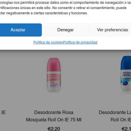
nologías nos permitirá procesar datos como el comportamiento de navegación o la
ntificaciones únicas en este sitio. No consentir o retirar el consentimiento, puede
ctar negativamente a ciertas características y funciones.
Aceptar
Denegar
Ver preferencias
Política de cookies
Política de privacidad
 IE
Desodorante Rosa
Desodorante L
Mosqueta Roll On IE 75 Ml
Roll On I
€2,20
€2,