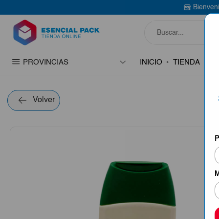
Bienvenido a Esencial P
PROVINCIAS
INICIO
TIENDA
C
Volver
P
M