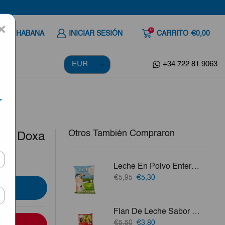
×
0
 A LA HABANA
INICIAR SESIÓN
CARRITO
€0,00
+34 722 81 9063
r
Otros También Compraron
ero Doxa
Leche En Polvo Entera Mumilk 1kg
El
El
€5,95
€5,30
precio
precio
original
actual
era:
es:
Flan De Leche Sabor Frambuesa Macro Food 1kg
€5,95.
€5,30.
El
El
€5,50
€3,80