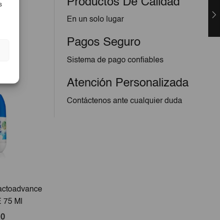
Productos De Calidad
s
En un solo lugar
Pagos Seguro
Sistema de pago confiables
Atención Personalizada
Contáctenos ante cualquier duda
actoadvance
Algodón Micaderm ZigZag
Palo Me
E 75 Ml
100g
10
€1,90