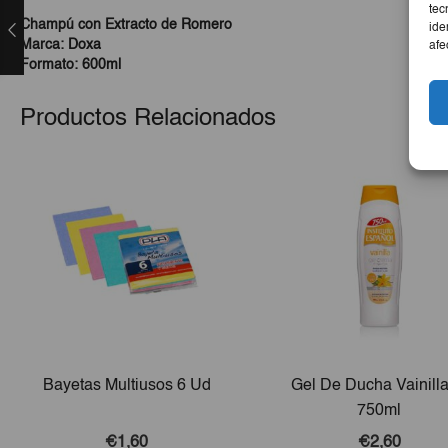
tec
Champú con Extracto de Romero
ide
Marca: Doxa
afe
Formato: 600ml
Productos Relacionados
Bayetas Multiusos 6 Ud
Gel De Ducha Vainilla
750ml
€1,60
€2,60