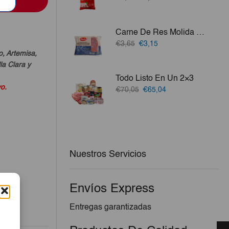
precio
precio
original
actual
era:
es:
Carne De Res Molida Plena 500g
€5,50.
€3,80.
El
El
€3,65
€3,15
precio
precio
o, Artemisa,
original
actual
a Clara y
era:
es:
Todo Listo En Un 2×3
€3,65.
€3,15.
vo.
El
El
€70,05
€65,04
precio
precio
original
actual
era:
es:
€70,05.
€65,04.
Nuestros Servicios
Envíos Express
Entregas garantizadas