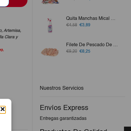
precio
precio
original
actual
era:
es:
Quita Manchas Mical 750ml
€77,57.
€72,45.
El
El
€4,58
€3,89
precio
precio
o, Artemisa,
original
actual
a Clara y
era:
es:
Filete De Pescado De Mar (Jurel, Aguají, Merluza, Perro O Bonito) 3lb
€4,58.
€3,89.
vo.
El
El
€9,20
€8,25
precio
precio
original
actual
era:
es:
€9,20.
€8,25.
Nuestros Servicios
Envíos Express
Entregas garantizadas