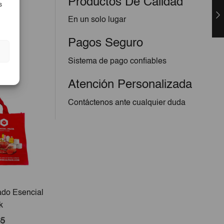
Productos De Calidad
s
En un solo lugar
Pagos Seguro
Sistema de pago confiables
Atención Personalizada
Contáctenos ante cualquier duda
ado Esencial
Cepillo De Lavar
Estuc
k
Chica B
65
€2,20