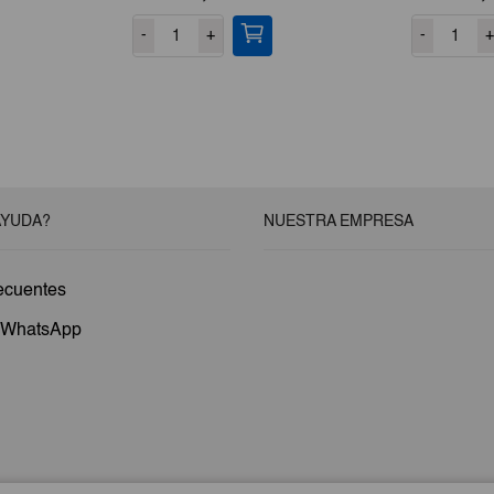
cio
-
+
-
+
ual
,78.
AYUDA?
NUESTRA EMPRESA
ecuentes
a WhatsApp