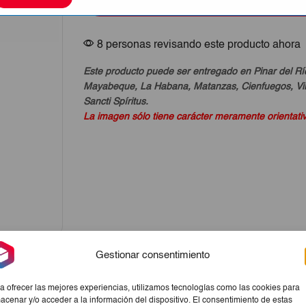
Comprar Ahora
Doxa
600ml
cantidad
8 personas revisando este producto ahora
Este producto puede ser entregado en Pinar del Rí
Mayabeque, La Habana, Matanzas, Cienfuegos, Vill
Sancti Spíritus.
La imagen sólo tiene carácter meramente orientati
Gestionar consentimiento
a ofrecer las mejores experiencias, utilizamos tecnologías como las cookies para
acenar y/o acceder a la información del dispositivo. El consentimiento de estas