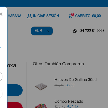
×
0
 A LA HABANA
INICIAR SESIÓN
CARRITO
€0,00
+34 722 81 9063
r
Otros También Compraron
n Doxa
Huevos De Gallina 30ud
El
El
€6,25
€5,98
precio
precio
original
actual
era:
es:
Combo Pescado
€6,25.
€5,98.
El
El
€77,57
€72,45