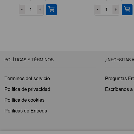
precio
precio
precio
pre
-
+
-
+
original
actual
original
act
era:
es:
era:
es:
€3,72.
€3,16.
€0,98.
€0
POLÍTICAS Y TÉRMINOS
¿NECESITAS 
Términos del servicio
Preguntas Fr
Política de privacidad
Escríbanos 
Política de cookies
Políticas de Entrega