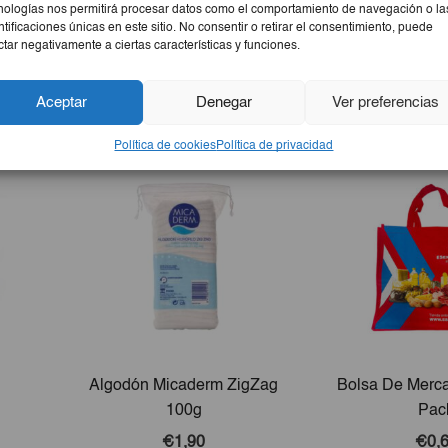
nologías nos permitirá procesar datos como el comportamiento de navegación o la
ntificaciones únicas en este sitio. No consentir o retirar el consentimiento, puede
ctar negativamente a ciertas características y funciones.
Aceptar
Denegar
Ver preferencias
Política de cookies
Política de privacidad
Algodón Micaderm ZigZag
Bolsa De Merc
100g
Pac
€1,90
€0,