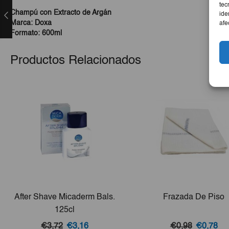
tec
Champú con Extracto de Argán
ide
Marca: Doxa
afe
Formato: 600ml
Productos Relacionados
After Shave Micaderm Bals.
Frazada De Piso
125cl
El
El
El
El
€3,72
€3,16
€0,98
€0,78