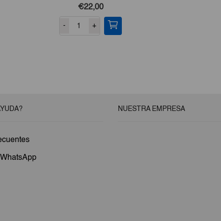
€22,00
-
+
AYUDA?
NUESTRA EMPRESA
ecuentes
a WhatsApp