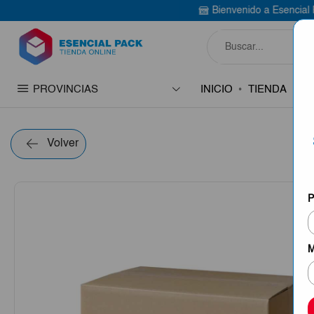
Bienvenido a Esencial Pack
Compra aquí
PROVINCIAS
INICIO
TIENDA
C
Volver
P
M