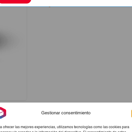
La imagen sólo tiene carácter meramente orientati
€23,85.
€14,00.
Gestionar consentimiento
a ofrecer las mejores experiencias, utilizamos tecnologías como las cookies para