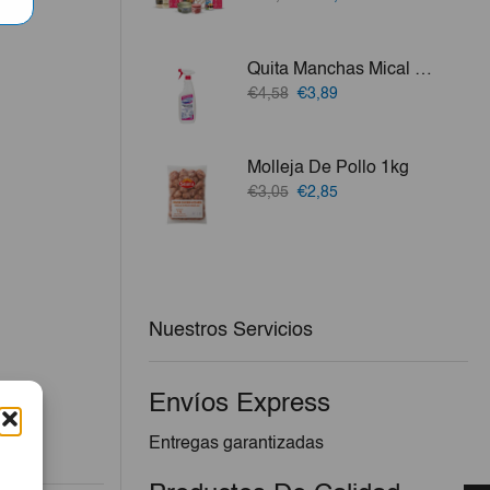
precio
precio
vo.
original
actual
era:
es:
Quita Manchas Mical 750ml
€53,41.
€49,88.
El
El
€4,58
€3,89
precio
precio
original
actual
era:
es:
Molleja De Pollo 1kg
€4,58.
€3,89.
El
El
€3,05
€2,85
precio
precio
original
actual
era:
es:
€3,05.
€2,85.
Nuestros Servicios
Envíos Express
Entregas garantizadas