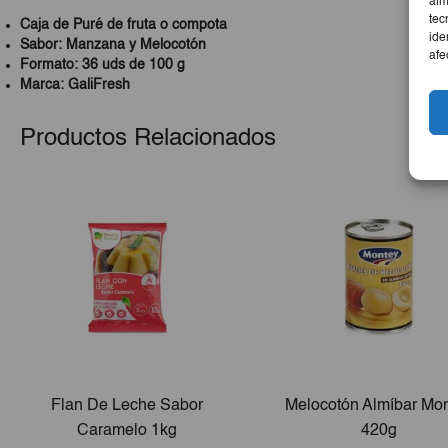
alm
tec
Caja de Puré de fruta o compota
ide
Sabor: Manzana y Melocotón
afe
Formato: 36 uds de 100 g
Marca: GaliFresh
Productos Relacionados
Flan De Leche Sabor
Melocotón Almíbar Mo
Caramelo 1kg
420g