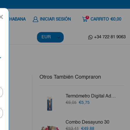
×
0
 A LA HABANA
INICIAR SESIÓN
CARRITO
€0,00
+34 722 81 9063
r
Otros También Compraron
a y
00g
Termómetro Digital Adulto Flexible Imagine
El
El
€6,05
€5,75
precio
precio
original
actual
ila,
era:
es:
Combo Desayuno 30
€6,05.
€5,75.
El
El
€53,41
€49,88