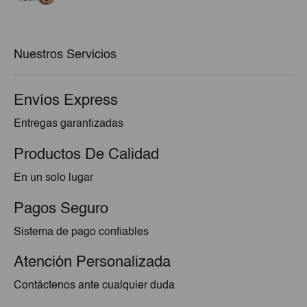
original
actual
era:
es:
€51,10.
€48,10.
Nuestros Servicios
Envíos Express
Entregas garantizadas
Productos De Calidad
En un solo lugar
Pagos Seguro
Sistema de pago confiables
Atención Personalizada
Contáctenos ante cualquier duda