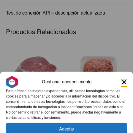
Test de conexión API – descripción actualizada
Productos Relacionados
Gestionar consentimiento
Para ofrecer las mejores experiencias, utilizamos tecnologías como las
cookies para almacenar y/o acceder a la información del dispositivo. El
consentimiento de estas tecnologías nos permitirá procesar datos como el
Boliche De Cerdo 10Lb
Picadillo MDM De Pollo
comportamiento de navegación o las identificaciones únicas en este sitio.
800g
No consentir o retirar el consentimiento, puede afectar negativamente a
ciertas características y funciones.
€27,65
€1,75
Aceptar
-
+
-
+