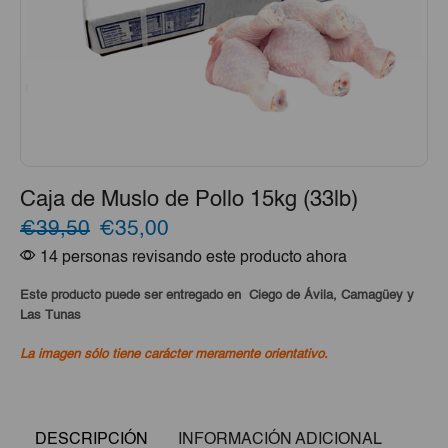
Caja de Muslo de Pollo 15kg (33lb)
El
El
€39,50
€35,00
14 personas revisando este producto ahora
precio
precio
original
actual
Este producto puede ser entregado en Ciego de Ávila, Camagüey y
Las Tunas
era:
es:
La imagen sólo tiene carácter meramente orientativo.
€39,50.
€35,00.
DESCRIPCIÓN
INFORMACIÓN ADICIONAL