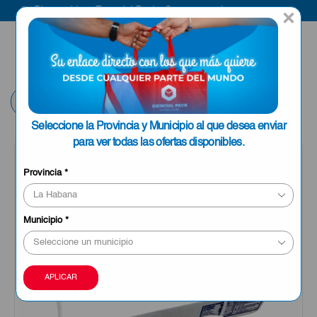
Bienvenido a Esencial Pack
Compra aquí
×
ENVIAR A LA
0
HABANA
Volver
Seleccione la Provincia y Municipio al que desea enviar
para ver todas las ofertas disponibles.
OFERTA
Provincia
*
Municipio
*
APLICAR