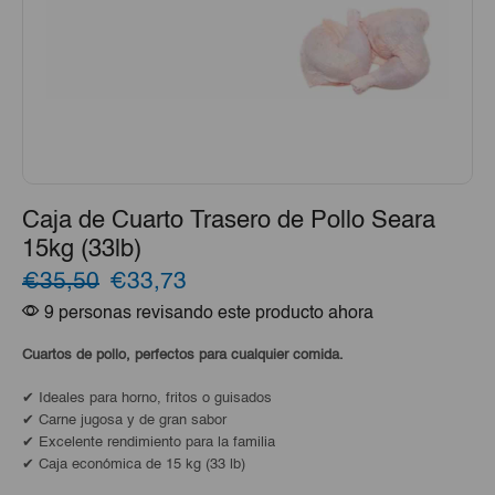
Caja de Cuarto Trasero de Pollo Seara
15kg (33lb)
El
El
€35,50
€33,73
9 personas revisando este producto ahora
precio
precio
original
actual
Cuartos de pollo, perfectos para cualquier comida.
era:
es:
✔ Ideales para horno, fritos o guisados
✔ Carne jugosa y de gran sabor
€35,50.
€33,73.
✔ Excelente rendimiento para la familia
✔ Caja económica de 15 kg (33 lb)