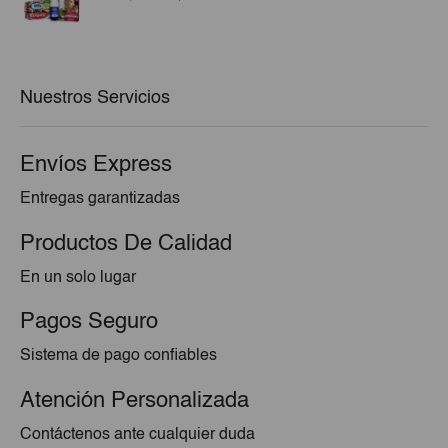
precio
precio
original
actual
era:
es:
€25,98.
€25,20.
Nuestros Servicios
Envíos Express
Entregas garantizadas
Productos De Calidad
En un solo lugar
Pagos Seguro
Sistema de pago confiables
Atención Personalizada
Contáctenos ante cualquier duda