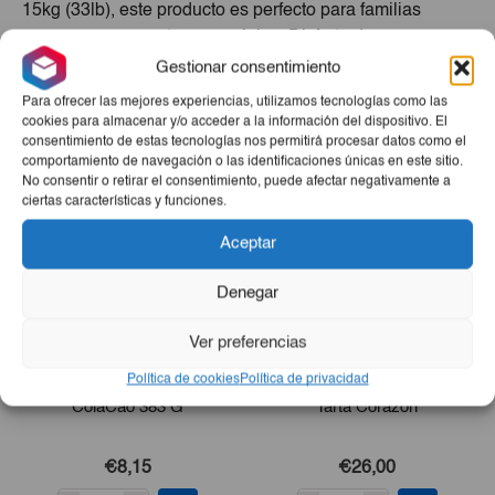
15kg (33lb), este producto es perfecto para familias
numerosas o eventos especiales. Disfruta de
ingredientes frescos y naturales en cada bocado, sin
Gestionar consentimiento
costos sorpresa en el carrito.
Para ofrecer las mejores experiencias, utilizamos tecnologías como las
cookies para almacenar y/o acceder a la información del dispositivo. El
Productos Relacionados
consentimiento de estas tecnologías nos permitirá procesar datos como el
comportamiento de navegación o las identificaciones únicas en este sitio.
No consentir o retirar el consentimiento, puede afectar negativamente a
ciertas características y funciones.
Aceptar
Denegar
Ver preferencias
Política de cookies
Política de privacidad
ColaCao 383 G
Tarta Corazón
€8,15
€26,00