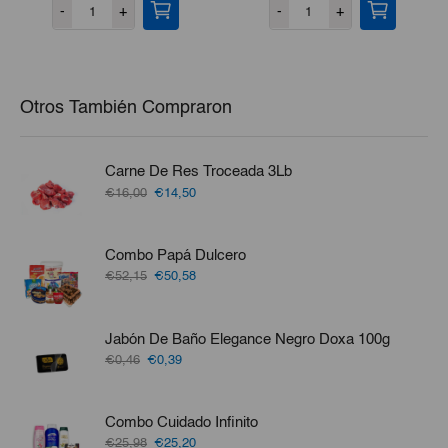
-
+
-
+
Otros También Compraron
Carne De Res Troceada 3Lb
El
El
€16,00
€14,50
precio
precio
original
actual
era:
es:
Combo Papá Dulcero
€16,00.
€14,50.
El
El
€52,15
€50,58
precio
precio
original
actual
era:
es:
Jabón De Baño Elegance Negro Doxa 100g
€52,15.
€50,58.
El
El
€0,46
€0,39
precio
precio
original
actual
era:
es:
Combo Cuidado Infinito
€0,46.
€0,39.
El
El
€25,98
€25,20