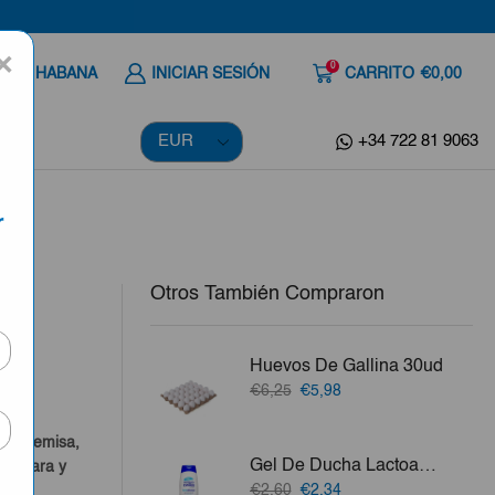
×
0
 A LA HABANA
INICIAR SESIÓN
CARRITO
€0,00
+34 722 81 9063
r
Otros También Compraron
a
Huevos De Gallina 30ud
El
El
€6,25
€5,98
a
precio
precio
original
actual
o, Artemisa,
era:
es:
Gel De Ducha Lactoadvance IE 750ml
a Clara y
€6,25.
€5,98.
El
El
€2,60
€2,34