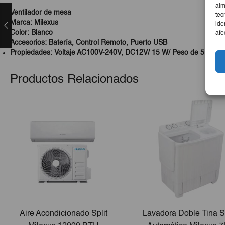
alm
Ventilador de mesa
tec
Marca: Milexus
ide
Color: Blanco
afe
Accesorios: Batería, Control Remoto, Puerto USB
Propiedades: Voltaje AC100V-240V, DC12V/ 15 W/ Peso de 5,4g
Productos Relacionados
Aire Acondicionado Split
Lavadora Doble Tina 