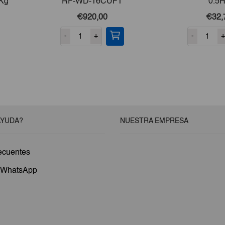
7Kg
RF-WD-16CUFT
0.5
€920,00
€32,
-
+
-
+
AYUDA?
NUESTRA EMPRESA
ecuentes
a WhatsApp