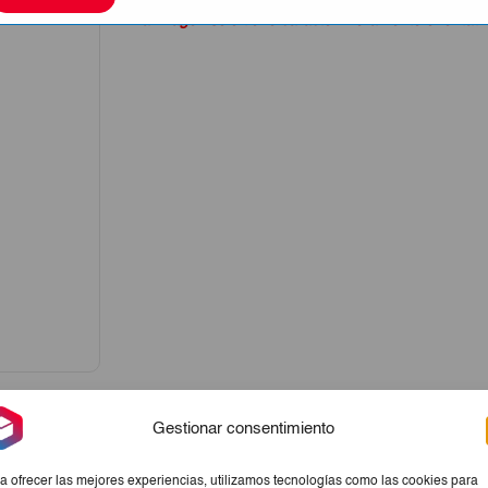
La imagen sólo tiene carácter meramente orientati
€52,00.
€48,00.
Gestionar consentimiento
a ofrecer las mejores experiencias, utilizamos tecnologías como las cookies para