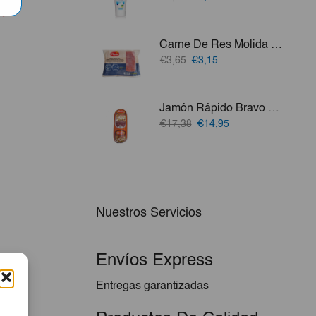
precio
precio
vo.
original
actual
era:
es:
Carne De Res Molida Plena 500g
€2,60.
€2,34.
El
El
€3,65
€3,15
precio
precio
original
actual
era:
es:
Jamón Rápido Bravo 2kg
€3,65.
€3,15.
El
El
€17,38
€14,95
precio
precio
original
actual
era:
es:
€17,38.
€14,95.
Nuestros Servicios
Envíos Express
Entregas garantizadas