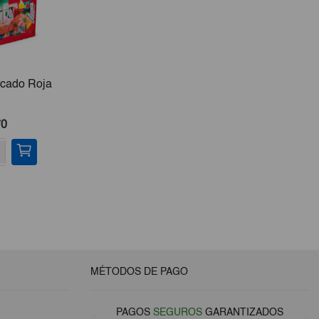
rcado Roja
Cafetera 6 Tazas
Papel 
70
€11,00
-
+
-
MÉTODOS DE PAGO
PAGOS
SEGUROS
GARANTIZADOS