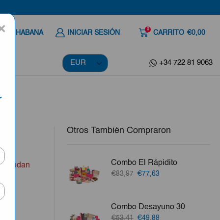
×
0
 A LA HABANA
INICIAR SESIÓN
CARRITO
€0,00
+34 722 81 9063
r
Otros También Compraron
Combo El Rápidito
no quedan
El
El
€83,97
€77,63
precio
precio
original
actual
era:
es:
Combo Desayuno 30
€83,97.
€77,63.
El
El
€53,41
€49,88