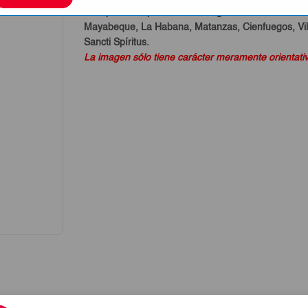
Este producto puede ser entregado en Pinar del Rí
Mayabeque, La Habana, Matanzas, Cienfuegos, Vill
Sancti Spíritus.
La imagen sólo tiene carácter meramente orientati