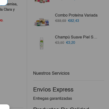
precio
precio
o, Artemisa,
original
actual
a Clara y
era:
es:
Combo Proteína Variada
€53,41.
€49,88.
vo.
El
El
€88,69
€82,43
precio
precio
original
actual
era:
es:
Champú Suave Piel Sana IE 750 Ml
€88,69.
€82,43.
El
El
€3,50
€3,20
precio
precio
original
actual
era:
es:
€3,50.
€3,20.
Nuestros Servicios
Envíos Express
Entregas garantizadas