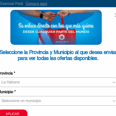
Compra aquí
ENVIAR
SEARCH
INPUT
ONTACTO
Seleccione la Provincia y Municipio al que desea envia
para ver todas las ofertas disponibles.
Varilla Mango Plástico
rovincia
*
€1,57
Este producto no está disponible porque 
unicipio
*
existencias.
4 personas revisando este producto ahora
APLICAR