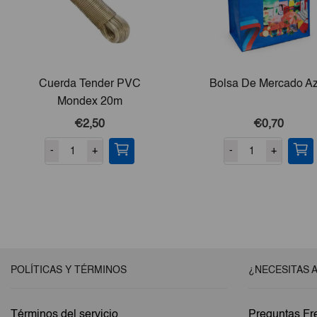
Cuerda Tender PVC
Bolsa De Mercado Az
Mondex 20m
€2,50
€0,70
-
+
-
+
POLÍTICAS Y TÉRMINOS
¿NECESITAS 
Términos del servicio
Preguntas Fr