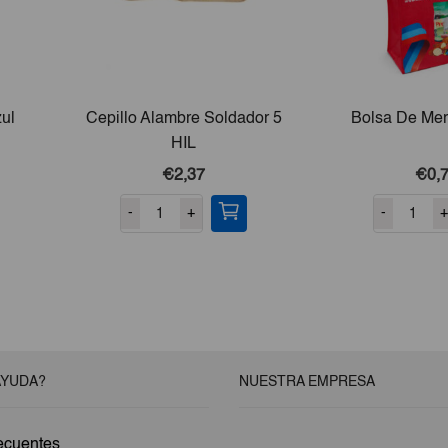
ul
Cepillo Alambre Soldador 5
Bolsa De Me
HIL
€2,37
€0,
-
+
-
+
AYUDA?
NUESTRA EMPRESA
ecuentes