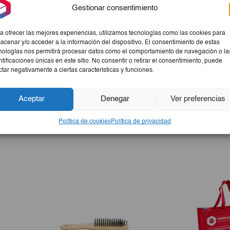
Gestionar consentimiento
je y construcción.
a ofrecer las mejores experiencias, utilizamos tecnologías como las cookies para
acenar y/o acceder a la información del dispositivo. El consentimiento de estas
nologías nos permitirá procesar datos como el comportamiento de navegación o la
ntificaciones únicas en este sitio. No consentir o retirar el consentimiento, puede
ctar negativamente a ciertas características y funciones.
ería. Con una construcción resistente y duradera, este producto 
Aceptar
Denegar
Ver preferencias
 garantiza un agarre cómodo y seguro, facilitando su uso en dif
les de alta calidad y un diseño ergonómico, esta varilla es una
Política de cookies
Política de privacidad