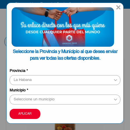
Bienvenido a Esencial Pack
Compra aquí
×
ENVIAR A LA
0
HABANA
Volver
Seleccione la Provincia y Municipio al que desea enviar
para ver todas las ofertas disponibles.
Provincia
*
Municipio
*
APLICAR