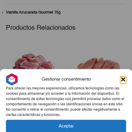
Vainilla Azucarada Gourmet 75g
Productos Relacionados
Gestionar consentimiento
Para ofrecer las mejores experiencias, utilizamos tecnologías como las
cookies para almacenar y/o acceder a la información del dispositivo. El
consentimiento de estas tecnologías nos permitirá procesar datos como el
Carne De Cerdo Troceada
Bistec De Cerdo 3Lb
comportamiento de navegación o las identificaciones únicas en este sitio.
3Lb
No consentir o retirar el consentimiento, puede afectar negativamente a
ciertas características y funciones.
€8,60
€8,65
Aceptar
-
+
-
+