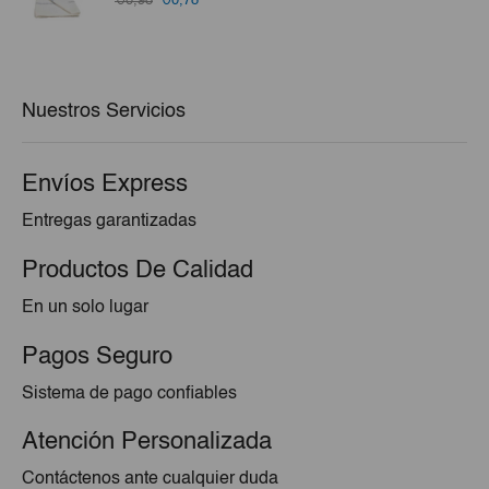
€0,98
€0,78
precio
precio
original
actual
era:
es:
€0,98.
€0,78.
Nuestros Servicios
Envíos Express
Entregas garantizadas
Productos De Calidad
En un solo lugar
Pagos Seguro
Sistema de pago confiables
Atención Personalizada
Contáctenos ante cualquier duda