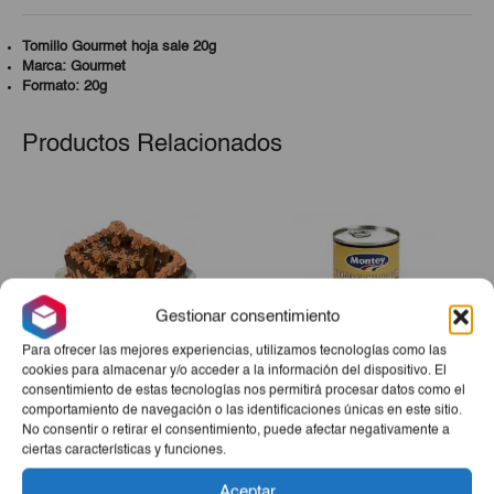
Tomillo Gourmet hoja sale 20g
Marca: Gourmet
Formato: 20g
Productos Relacionados
Gestionar consentimiento
Para ofrecer las mejores experiencias, utilizamos tecnologías como las
cookies para almacenar y/o acceder a la información del dispositivo. El
consentimiento de estas tecnologías nos permitirá procesar datos como el
comportamiento de navegación o las identificaciones únicas en este sitio.
Tarta De Chocolate
Melocotón Almíbar Montey
No consentir o retirar el consentimiento, puede afectar negativamente a
420g
ciertas características y funciones.
€22,00
€1,99
Aceptar