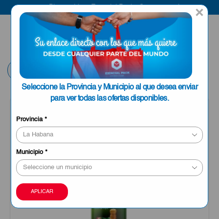
Bienvenido a Esencial Pack
Compra aquí
×
ENVIAR A LA
0
HABANA
Volver
Seleccione la Provincia y Municipio al que desea enviar
para ver todas las ofertas disponibles.
Provincia
*
Municipio
*
APLICAR