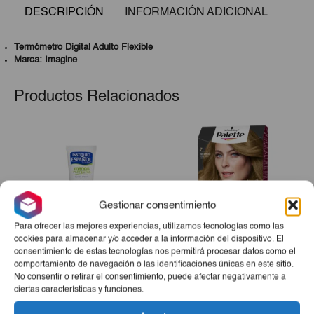
DESCRIPCIÓN
INFORMACIÓN ADICIONAL
Termómetro Digital Adulto Flexible
Marca: Imagine
Productos Relacionados
Gestionar consentimiento
Para ofrecer las mejores experiencias, utilizamos tecnologías como las
cookies para almacenar y/o acceder a la información del dispositivo. El
consentimiento de estas tecnologías nos permitirá procesar datos como el
comportamiento de navegación o las identificaciones únicas en este sitio.
Tubo Crema De Manos
Tinte Palette Rubio Med.
No consentir o retirar el consentimiento, puede afectar negativamente a
Con Pantenol 75ml
Cafe 7
ciertas características y funciones.
€2,85
€5,35