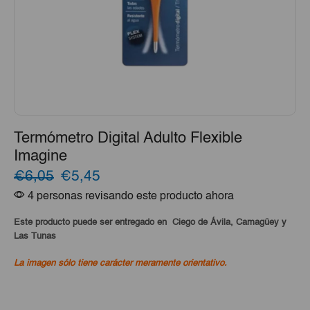
Termómetro Digital Adulto Flexible
Imagine
El
El
€6,05
€5,45
4 personas revisando este producto ahora
precio
precio
original
actual
Este producto puede ser entregado en Ciego de Ávila, Camagüey y
Las Tunas
era:
es:
La imagen sólo tiene carácter meramente orientativo.
€6,05.
€5,45.