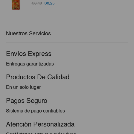
El
El
€0,40
€0,25
precio
precio
original
actual
era:
es:
€0,40.
€0,25.
Nuestros Servicios
Envíos Express
Entregas garantizadas
Productos De Calidad
En un solo lugar
Pagos Seguro
Sistema de pago confiables
Atención Personalizada