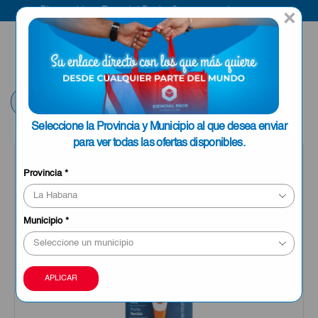
Bienvenido a Esencial Pack
Compra aquí
×
ENVIAR A LA
0
HABANA
Volver
Seleccione la Provincia y Municipio al que desea enviar
para ver todas las ofertas disponibles.
OFERTA
Provincia
*
Municipio
*
APLICAR