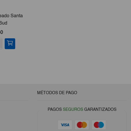
eado Santa
Zanahoria Rallada Montey
Carn
6ud
345ml
40
€1,30
-
+
-
MÉTODOS DE PAGO
PAGOS
SEGUROS
GARANTIZADOS