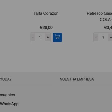
Tarta Corazón
Refresco Gas
COLA 
€26,00
€3,
-
+
-
+
AYUDA?
NUESTRA EMPRESA
ecuentes
a WhatsApp