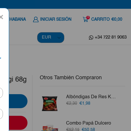
×
0
 A LA HABANA
INICIAR SESIÓN
CARRITO
€0,00
+34 722 81 9063
r
Otros También Compraron
aggi 68g
Albóndigas De Res Karmac 300g
El
El
€2,30
€1,98
precio
precio
original
actual
era:
es:
Combo Papá Dulcero
€2,30.
€1,98.
El
El
€52,15
€50,58