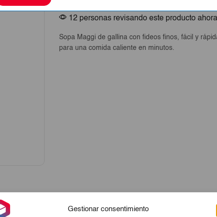
68g
cantidad
12 personas revisando este producto ahor
Sopa Maggi de gallina con fideos finos, fácil y rápi
para una comida caliente en minutos.
Gestionar consentimiento