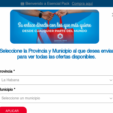
Bienvenido a Esencial Pack
Compra aquí
ENVIAR
SEARCH
INPUT
ONTACTO
Seleccione la Provincia y Municipio al que desea envia
para ver todas las ofertas disponibles.
Sopa De Gallina Con Fideos M
rovincia
*
€1,20
Sopa
Añadir Al Carrito
De
unicipio
*
Gallina
O
Con
Fideos
Comprar Ahora
Maggi
APLICAR