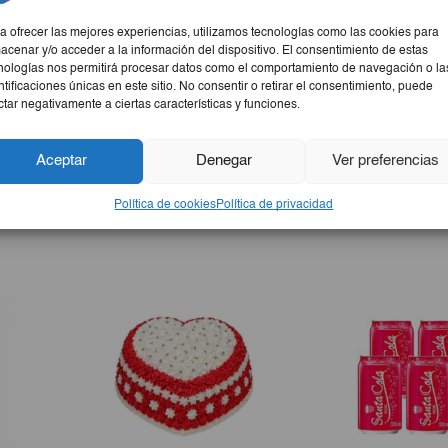
deal para satisfacer tus antojos en minutos.
a ofrecer las mejores experiencias, utilizamos tecnologías como las cookies para
acenar y/o acceder a la información del dispositivo. El consentimiento de estas
nologías nos permitirá procesar datos como el comportamiento de navegación o la
ntificaciones únicas en este sitio. No consentir o retirar el consentimiento, puede
ctar negativamente a ciertas características y funciones.
tante y sabrosa. Elaborada con ingredientes de calidad, esta 
Aceptar
Denegar
Ver preferencias
a momentos especiales. Prepara un plato rápido y delicioso con 
ad y el sabor en un solo producto!
Política de cookies
Política de privacidad