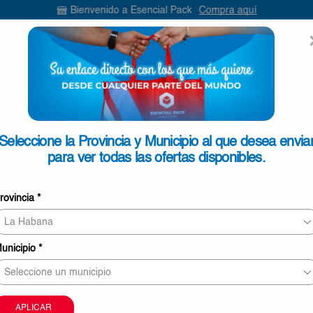
Bienvenido a Esencial Pack
Compra aquí
ENVIAR
SEARCH
INPUT
ONTACTO
Seleccione la Provincia y Municipio al que desea envia
para ver todas las ofertas disponibles.
Salchichas de Pollo 225g
rovincia
*
€1,10
4 personas revisando este producto ahora
unicipio
*
Este producto puede ser entregado en Pinar del Rí
Mayabeque, La Habana, Matanzas, Cienfuegos, Vill
Sancti Spíritus.
La imagen sólo tiene carácter meramente orientati
APLICAR