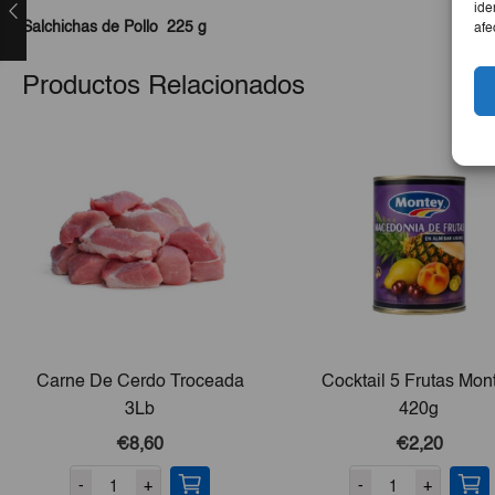
ide
Salchichas de Pollo 225 g
afe
Productos Relacionados
Carne De Cerdo Troceada
Cocktail 5 Frutas Mon
3Lb
420g
€8,60
€2,20
-
+
-
+