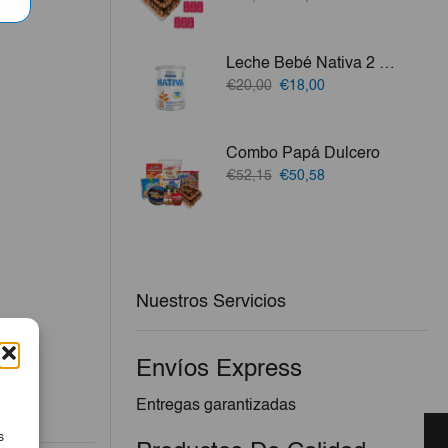
precio
precio
original
actual
era:
es:
Leche Bebé Nativa 2 Nestle 800g
€29,30.
€28,42.
El
El
€20,00
€18,00
precio
precio
original
actual
era:
es:
Combo Papá Dulcero
€20,00.
€18,00.
El
El
€52,15
€50,58
precio
precio
original
actual
era:
es:
€52,15.
€50,58.
Nuestros Servicios
Envíos Express
Entregas garantizadas
s