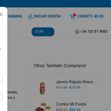
×
0
 A LA HABANA
INICIAR SESIÓN
CARRITO
€0,00
+34 722 81 9063
r
Otros También Compraron
Jamón Rápido Bravo 2kg
El
El
€17,38
€14,95
precio
precio
o, Artemisa,
original
actual
a Clara y
era:
es:
Combo Mi Postre
€17,38.
€14,95.
vo.
El
El
€29,30
€28,42