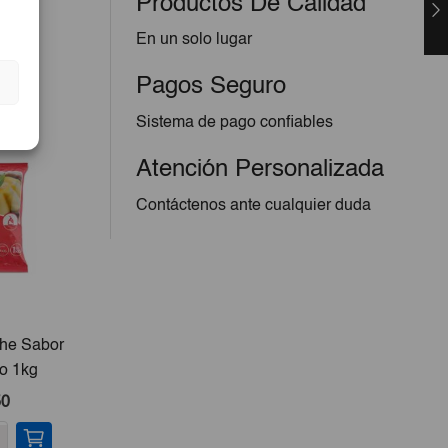
Productos De Calidad
En un solo lugar
Pagos Seguro
Sistema de pago confiables
Atención Personalizada
Contáctenos ante cualquier duda
che Sabor
Melocotón Almíbar Montey
Bis
o 1kg
420g
50
€1,99
-
+
-