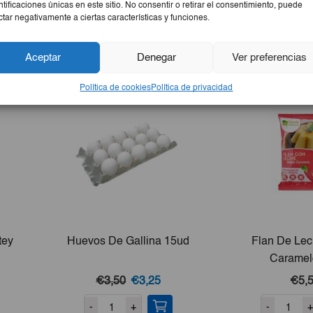
ntificaciones únicas en este sitio. No consentir o retirar el consentimiento, puede
ctar negativamente a ciertas características y funciones.
Aceptar
Denegar
Ver preferencias
Política de cookies
Política de privacidad
tey
Huevos De Gallina 15ud
Flan De Le
Caramel
El
El
€3,50
€3,25
€5,
precio
precio
-
+
-
+