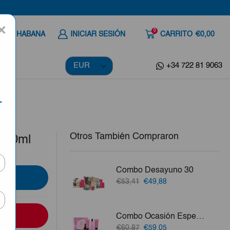
×
0
 A LA HABANA
INICIAR SESIÓN
CARRITO
€0,00
+34 722 81 9063
r
Otros También Compraron
 700ml
Combo Desayuno 30
El
El
€53,41
€49,88
precio
precio
original
actual
era:
es:
Combo Ocasión Especial
€53,41.
€49,88.
El
El
€60,87
€59,05