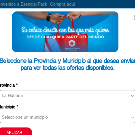
cial Pack
Compra aquí
ENVIAR
SEARCH
INPUT
ONTACTO
Seleccione la Provincia y Municipio al que desea envia
para ver todas las ofertas disponibles.
Ruavieja Crema de Chocolate
rovincia
*
€10,85
Ruavieja
Añadir Al Carrito
Crema
unicipio
*
de
O
Chocolate
700ml
Comprar Ahora
cantidad
APLICAR