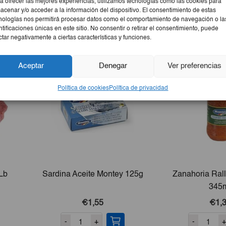
a ofrecer las mejores experiencias, utilizamos tecnologías como las cookies para
acenar y/o acceder a la información del dispositivo. El consentimiento de estas
nologías nos permitirá procesar datos como el comportamiento de navegación o la
ntificaciones únicas en este sitio. No consentir o retirar el consentimiento, puede
ctar negativamente a ciertas características y funciones.
Aceptar
Denegar
Ver preferencias
Política de cookies
Política de privacidad
Lb
Sardina Aceite Montey 125g
Zanahoria Ral
345
€1,55
€1,
-
+
-
+