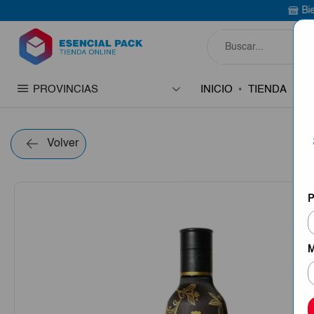
Bienvenido a Esen
PROVINCIAS
INICIO
TIENDA
C
Volver
P
M