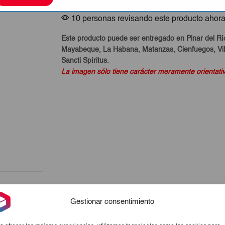
10 personas revisando este producto ahor
Este producto puede ser entregado en Pinar del Rí
Mayabeque, La Habana, Matanzas, Cienfuegos, Vill
Sancti Spíritus.
La imagen sólo tiene carácter meramente orientati
Gestionar consentimiento