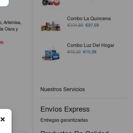
precio
precio
original
actual
a
era:
es:
Combo La Quincena
€60,87.
€59,05.
o, Artemisa,
El
El
€104,88
€97,69
a Clara y
precio
precio
original
actual
era:
es:
vo.
Combo Luz Del Hogar
€104,88.
€97,69.
El
El
€16,30
€15,98
precio
precio
original
actual
era:
es:
€16,30.
€15,98.
Nuestros Servicios
Envíos Express
Entregas garantizadas