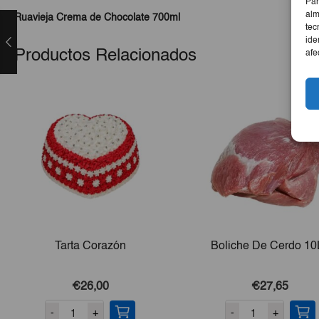
Par
alm
Ruavieja Crema de Chocolate 700ml
tec
ide
Productos Relacionados
afe
Tarta Corazón
Boliche De Cerdo 10
€26,00
€27,65
-
+
-
+