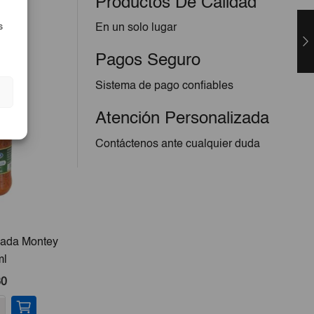
Productos De Calidad
En un solo lugar
s
Pagos Seguro
Sistema de pago confiables
Atención Personalizada
Contáctenos ante cualquier duda
lada Montey
Melocotón Almíbar Montey
Filete
ml
420g
(Jure
Per
30
€1,99
-
+
-