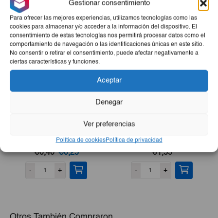
Gestionar consentimiento
Productos Relacionados
Para ofrecer las mejores experiencias, utilizamos tecnologías como las
cookies para almacenar y/o acceder a la información del dispositivo. El
consentimiento de estas tecnologías nos permitirá procesar datos como el
comportamiento de navegación o las identificaciones únicas en este sitio.
No consentir o retirar el consentimiento, puede afectar negativamente a
ciertas características y funciones.
Aceptar
Denegar
Ver preferencias
Refresco En Polvo Sabor
Sardina En Tomate Montey
Cola Rinde 2Lt
125g
Política de cookies
Política de privacidad
El
El
€0,40
€0,25
€1,55
precio
precio
-
+
-
+
original
actual
era:
es:
€0,40.
€0,25.
Otros También Compraron