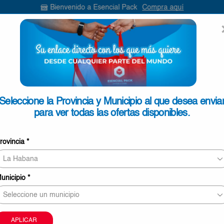
Bienvenido a Esencial Pack
Compra aquí
ENVIAR
SEARCH
INPUT
ONTACTO
Seleccione la Provincia y Municipio al que desea envia
para ver todas las ofertas disponibles.
Puré de fruta Plátano y Pera G
rovincia
*
100g
€0,65
unicipio
*
5 personas revisando este producto ahora
Este producto puede ser entregado en Ciego de Áv
Camagüey y Las Tunas
APLICAR