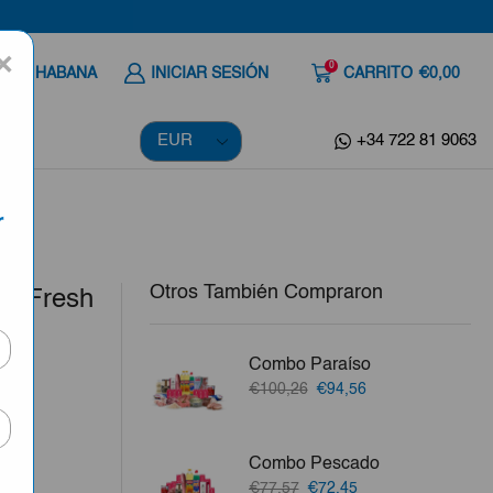
×
0
 A LA HABANA
INICIAR SESIÓN
CARRITO
€0,00
+34 722 81 9063
r
Otros También Compraron
aliFresh
Combo Paraíso
El
El
€100,26
€94,56
precio
precio
original
actual
ila,
era:
es:
Combo Pescado
€100,26.
€94,56.
El
El
€77,57
€72,45