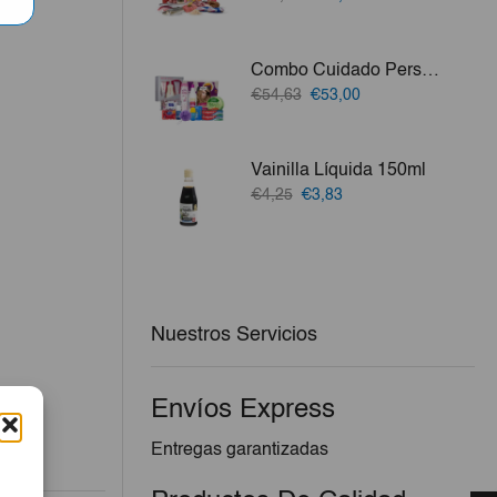
precio
precio
vo.
original
actual
era:
es:
Combo Cuidado Personal Plus
€77,57.
€72,45.
El
El
€54,63
€53,00
precio
precio
original
actual
era:
es:
Vainilla Líquida 150ml
€54,63.
€53,00.
El
El
€4,25
€3,83
precio
precio
original
actual
era:
es:
€4,25.
€3,83.
Nuestros Servicios
Envíos Express
Entregas garantizadas