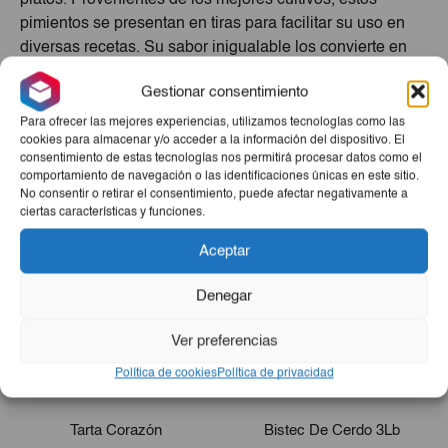
pimientos se presentan en tiras para facilitar su uso en
diversas recetas. Su sabor inigualable los convierte en
un ingrediente imprescindible para ensaladas frescas,
Gestionar consentimiento
guisos reconfortantes y deliciosos aperitivos. El envase
de 314ml te asegura tener siempre a mano este producto
Para ofrecer las mejores experiencias, utilizamos tecnologías como las
cookies para almacenar y/o acceder a la información del dispositivo. El
esencial en tu cocina.
consentimiento de estas tecnologías nos permitirá procesar datos como el
comportamiento de navegación o las identificaciones únicas en este sitio.
Productos Relacionados
No consentir o retirar el consentimiento, puede afectar negativamente a
ciertas características y funciones.
Aceptar
Denegar
Ver preferencias
Política de cookies
Política de privacidad
Tarta Corazón
Bistec De Cerdo 3Lb