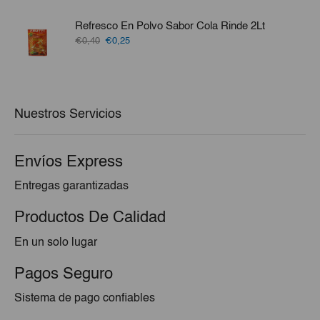
original
actual
era:
es:
Refresco En Polvo Sabor Cola Rinde 2Lt
€77,57.
€72,45.
El
El
€0,40
€0,25
precio
precio
original
actual
era:
es:
€0,40.
€0,25.
Nuestros Servicios
Envíos Express
Entregas garantizadas
Productos De Calidad
En un solo lugar
Pagos Seguro
Sistema de pago confiables