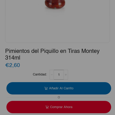
Pimientos del Piquillo en Tiras Montey
314ml
€2,60
Pimientos
del
Piquillo
en
Añadir Al Carrito
Tiras
Montey
O
314ml
cantidad
Comprar Ahora