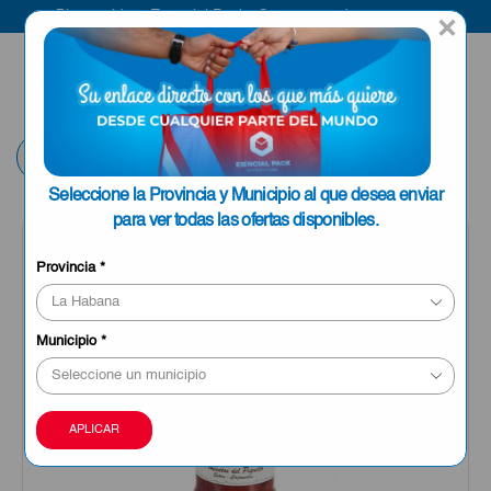
Bienvenido a Esencial Pack
Compra aquí
×
ENVIAR A LA
0
HABANA
Volver
Seleccione la Provincia y Municipio al que desea enviar
para ver todas las ofertas disponibles.
Provincia
*
Municipio
*
APLICAR