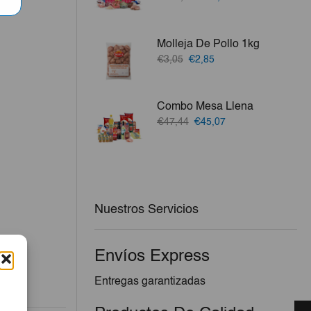
precio
precio
original
actual
era:
es:
Molleja De Pollo 1kg
€100,26.
€94,56.
El
El
€3,05
€2,85
precio
precio
original
actual
era:
es:
Combo Mesa Llena
€3,05.
€2,85.
El
El
€47,44
€45,07
precio
precio
original
actual
era:
es:
€47,44.
€45,07.
Nuestros Servicios
Envíos Express
Entregas garantizadas