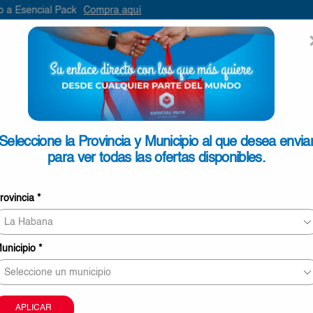
Compra aquí
ENVIAR
SEARCH
INPUT
ONTACTO
Seleccione la Provincia y Municipio al que desea envia
para ver todas las ofertas disponibles.
Patata Gourmet Frita Jamón 
rovincia
*
€2,40
13 personas revisando este producto ahor
unicipio
*
Este producto puede ser entregado en Pinar del Rí
Mayabeque, La Habana, Matanzas, Cienfuegos, Vill
Sancti Spíritus.
La imagen sólo tiene carácter meramente orientati
APLICAR