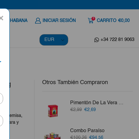
×
0
 A LA HABANA
INICIAR SESIÓN
CARRITO
€0,00
+34 722 81 9063
r
Otros También Compraron
150g
Pimentón De La Vera Dulce 80g
a
El
El
€2,99
€2,69
precio
precio
o, Artemisa,
original
actual
a Clara y
era:
es:
Combo Paraíso
€2,99.
€2,69.
vo.
El
El
€100,26
€94,56