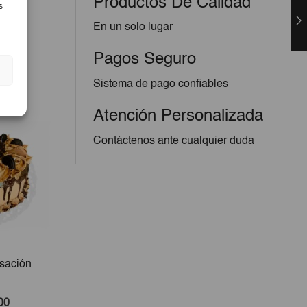
Productos De Calidad
s
En un solo lugar
Pagos Seguro
Sistema de pago confiables
Atención Personalizada
Contáctenos ante cualquier duda
sación
Filete De Pescado De Mar
Cockt
(Jurel, Aguají, Merluza,
Perro O Bonito) 3lb
El
El
00
€9,20
€8,25