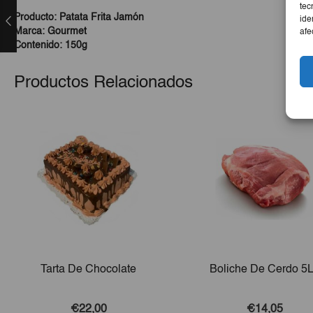
tec
Producto: Patata Frita Jamón
ide
Marca: Gourmet
afe
Contenido: 150g
Productos Relacionados
Tarta De Chocolate
Boliche De Cerdo 5
€22,00
€14,05