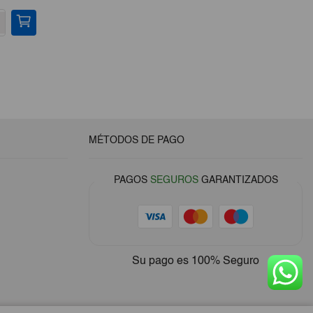
precio
precio
-
+
-
original
actual
era:
es:
€9,20.
€8,25.
MÉTODOS DE PAGO
PAGOS
SEGUROS
GARANTIZADOS
Su pago es
100% Seguro