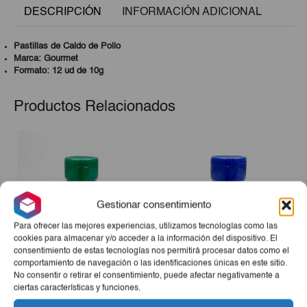
DESCRIPCIÓN
INFORMACIÓN ADICIONAL
Pastillas de Caldo de Pollo
Marca: Gourmet
Formato: 12 ud de 10g
Productos Relacionados
Gestionar consentimiento
Para ofrecer las mejores experiencias, utilizamos tecnologías como las
cookies para almacenar y/o acceder a la información del dispositivo. El
consentimiento de estas tecnologías nos permitirá procesar datos como el
comportamiento de navegación o las identificaciones únicas en este sitio.
Albahaca Salsafrán 17g
Fideos De Colores
No consentir o retirar el consentimiento, puede afectar negativamente a
ciertas características y funciones.
Decorativos Salsafran 57g