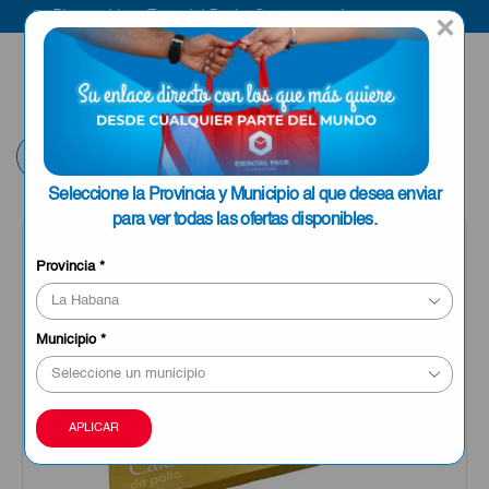
Bienvenido a Esencial Pack
Compra aquí
×
ENVIAR A LA
0
HABANA
Volver
Seleccione la Provincia y Municipio al que desea enviar
para ver todas las ofertas disponibles.
OFERTA
Provincia
*
Municipio
*
APLICAR