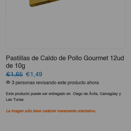
Pastillas de Caldo de Pollo Gourmet 12ud
de 10g
El
El
€1,65
€1,49
3 personas revisando este producto ahora
precio
precio
original
actual
Este producto puede ser entregado en Ciego de Ávila, Camagüey y
Las Tunas
era:
es:
La imagen sólo tiene carácter meramente orientativo.
€1,65.
€1,49.