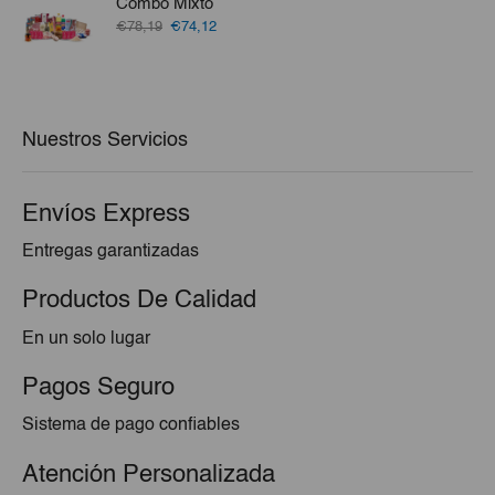
Combo Mixto
€2,45.
€2,33.
El
El
€78,19
€74,12
precio
precio
original
actual
era:
es:
€78,19.
€74,12.
Nuestros Servicios
Envíos Express
Entregas garantizadas
Productos De Calidad
En un solo lugar
Pagos Seguro
Sistema de pago confiables
Atención Personalizada