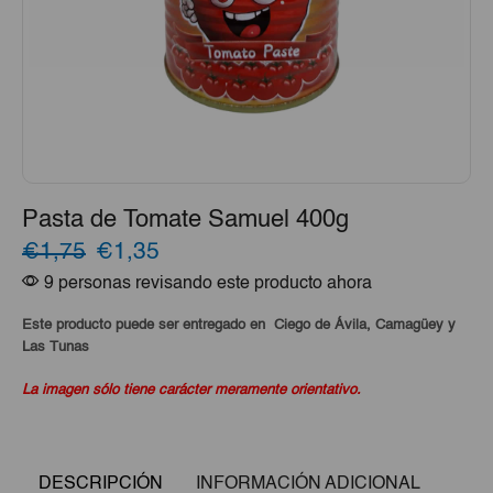
Pasta de Tomate Samuel 400g
El
El
€1,75
€1,35
9 personas revisando este producto ahora
precio
precio
original
actual
Este producto puede ser entregado en Ciego de Ávila, Camagüey y
Las Tunas
era:
es:
La imagen sólo tiene carácter meramente orientativo.
€1,75.
€1,35.
DESCRIPCIÓN
INFORMACIÓN ADICIONAL