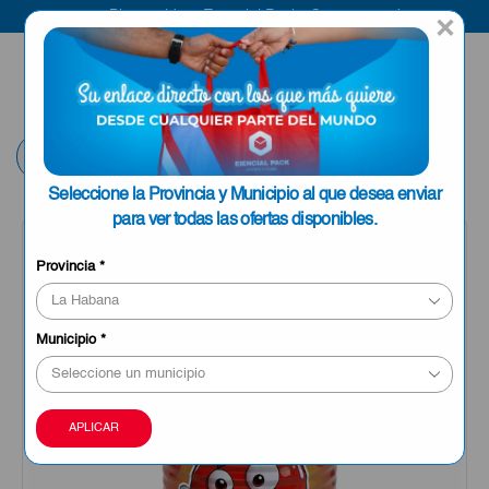
Bienvenido a Esencial Pack
Compra aquí
×
ENVIAR A LA
0
HABANA
Volver
Seleccione la Provincia y Municipio al que desea enviar
para ver todas las ofertas disponibles.
OFERTA
Provincia
*
Municipio
*
APLICAR