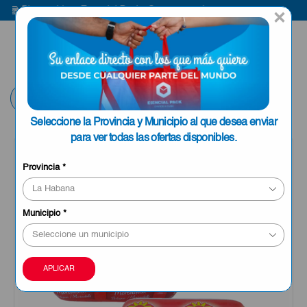
Bienvenido a Esencial Pack
Compra aquí
B
×
ENVIAR A LA
0
HABANA
Volver
Seleccione la Provincia y Municipio al que desea enviar
para ver todas las ofertas disponibles.
OFERTA
Provincia
*
Municipio
*
APLICAR