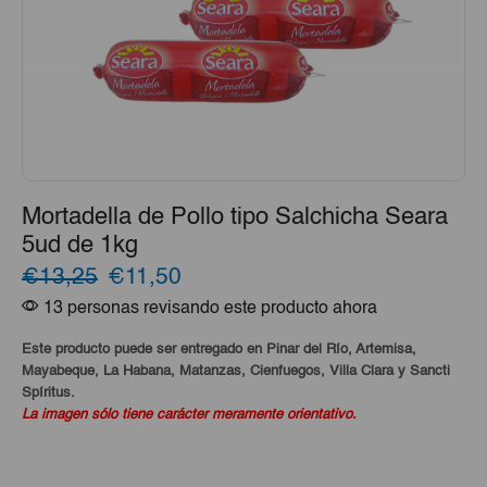
Mortadella de Pollo tipo Salchicha Seara
5ud de 1kg
El
El
€13,25
€11,50
13 personas revisando este producto ahora
precio
precio
original
actual
Este producto puede ser entregado en Pinar del Río, Artemisa,
Mayabeque, La Habana, Matanzas, Cienfuegos, Villa Clara y Sancti
era:
es:
Spíritus.
La imagen sólo tiene carácter meramente orientativo.
€13,25.
€11,50.