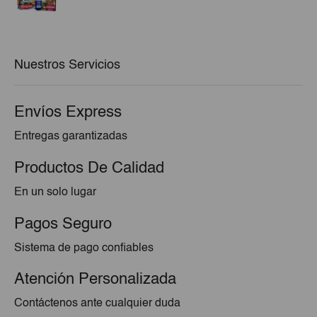
precio
precio
original
actual
era:
es:
€22,29.
€21,62.
Nuestros Servicios
Envíos Express
Entregas garantizadas
Productos De Calidad
En un solo lugar
Pagos Seguro
Sistema de pago confiables
Atención Personalizada
Contáctenos ante cualquier duda