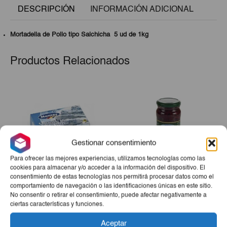
DESCRIPCIÓN
INFORMACIÓN ADICIONAL
Mortadella de Pollo tipo Salchicha 5 ud de 1kg
Productos Relacionados
Gestionar consentimiento
Para ofrecer las mejores experiencias, utilizamos tecnologías como las
cookies para almacenar y/o acceder a la información del dispositivo. El
consentimiento de estas tecnologías nos permitirá procesar datos como el
Sardina Aceite Montey
Remolacha Rallada Montey
comportamiento de navegación o las identificaciones únicas en este sitio.
No consentir o retirar el consentimiento, puede afectar negativamente a
125g
345ml
ciertas características y funciones.
€1,55
€1,30
Aceptar