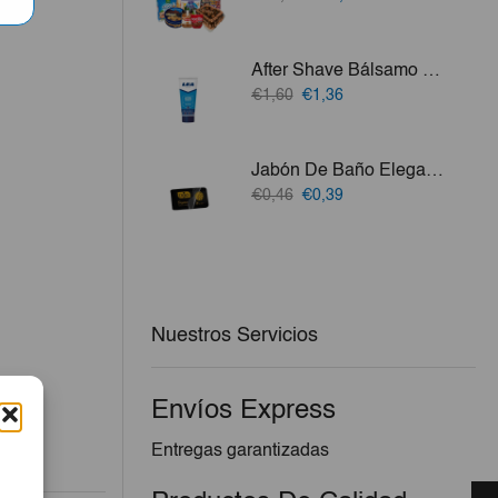
precio
precio
original
actual
era:
es:
After Shave Bálsamo 3en1 Lea 75ml
€52,15.
€50,58.
El
El
€1,60
€1,36
precio
precio
original
actual
era:
es:
Jabón De Baño Elegance Negro Doxa 100g
€1,60.
€1,36.
El
El
€0,46
€0,39
precio
precio
original
actual
era:
es:
€0,46.
€0,39.
Nuestros Servicios
Envíos Express
Entregas garantizadas