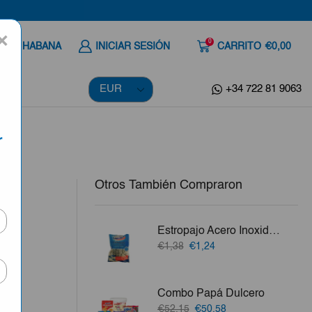
×
0
 A LA HABANA
INICIAR SESIÓN
CARRITO
€0,00
+34 722 81 9063
r
Otros También Compraron
ml
Estropajo Acero Inoxidable Mical 2ud
El
El
€1,38
€1,24
precio
precio
ila,
original
actual
era:
es:
Combo Papá Dulcero
€1,38.
€1,24.
vo.
El
El
€52,15
€50,58