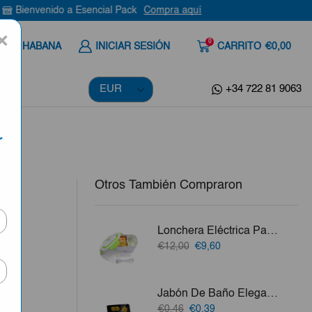
nido a Esencial Pack
Compra aquí
×
0
 A LA HABANA
INICIAR SESIÓN
CARRITO
€0,00
+34 722 81 9063
r
Otros También Compraron
ml
Lonchera Eléctrica Para Calentar Alimento
a
El
El
€12,00
€9,60
precio
precio
ila,
original
actual
era:
es:
Jabón De Baño Elegance Negro Doxa 100g
€12,00.
€9,60.
vo.
El
El
€0,46
€0,39