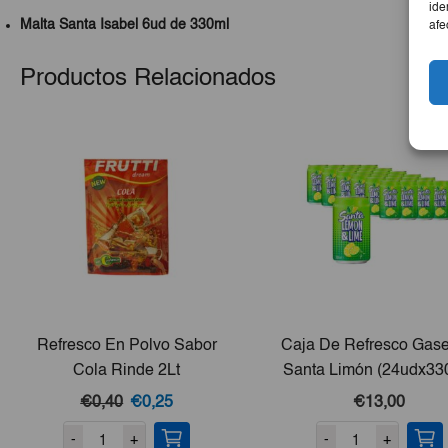
ide
Malta Santa Isabel 6ud de 330ml
afe
Productos Relacionados
Refresco En Polvo Sabor
Caja De Refresco Gas
Cola Rinde 2Lt
Santa Limón (24udx33
El
El
€0,40
€0,25
€13,00
precio
precio
-
+
-
+