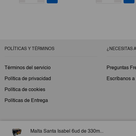
original
actual
era:
es:
€0,40.
€0,25.
POLÍTICAS Y TÉRMINOS
¿NECESITAS 
Términos del servicio
Preguntas Fr
Política de privacidad
Escríbanos 
Política de cookies
Políticas de Entrega
Malta Santa Isabel 6ud de 330m...
Copyright © 2026 Esencial Pack. Todos los derechos reservados