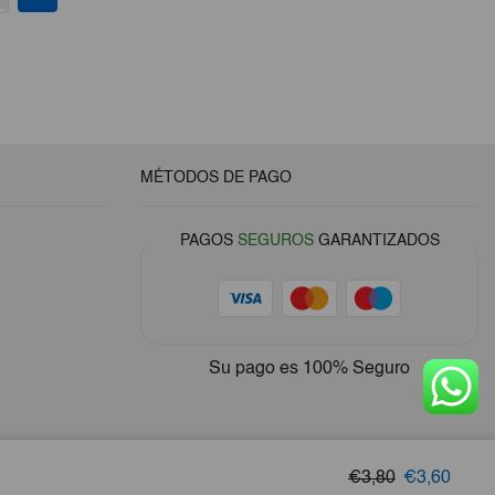
MÉTODOS DE PAGO
PAGOS
SEGUROS
GARANTIZADOS
Su pago es
100% Seguro
El precio or
El pr
€3,80
€3,60