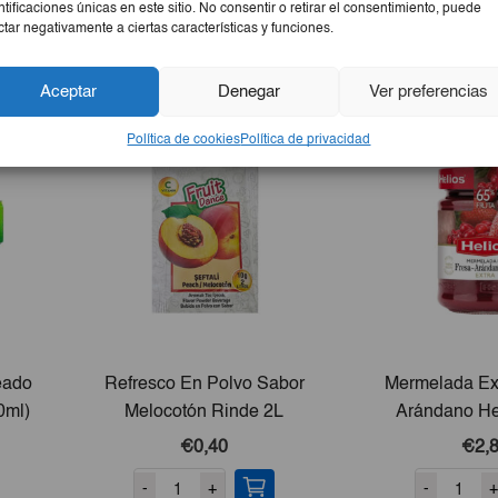
ntificaciones únicas en este sitio. No consentir o retirar el consentimiento, puede
ctar negativamente a ciertas características y funciones.
Aceptar
Denegar
Ver preferencias
Política de cookies
Política de privacidad
eado
Refresco En Polvo Sabor
Mermelada Ex
0ml)
Melocotón Rinde 2L
Arándano He
€0,40
€2,
-
+
-
+