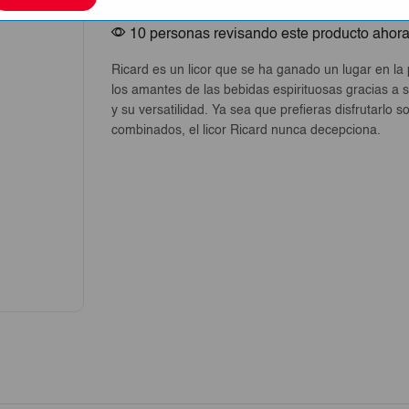
10 personas revisando este producto ahor
Ricard es un licor que se ha ganado un lugar en la
los amantes de las bebidas espirituosas gracias a 
y su versatilidad. Ya sea que prefieras disfrutarlo s
combinados, el licor Ricard nunca decepciona.