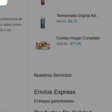
precio
precio
original
actual
a
era:
es:
Termómetro Digital Adulto Flexible Imagine
€6,47.
€5,82.
 preferencia de
El
El
€6,05
€5,75
su sabor único
precio
precio
olo o en
original
actual
era:
es:
Combo Hogar Completo
€6,05.
€5,75.
El
El
€83,85
€77,95
precio
precio
original
actual
era:
es:
€83,85.
€77,95.
Nuestros Servicios
Envíos Express
Entregas garantizadas