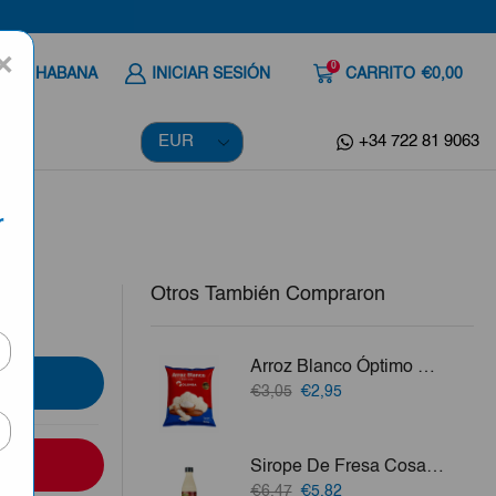
×
0
 A LA HABANA
INICIAR SESIÓN
CARRITO
€0,00
+34 722 81 9063
r
Otros También Compraron
Arroz Blanco Óptimo Columba 5Lb
El
El
€3,05
€2,95
precio
precio
original
actual
era:
es:
Sirope De Fresa Cosami 1.2 Lt
€3,05.
€2,95.
El
El
€6,47
€5,82