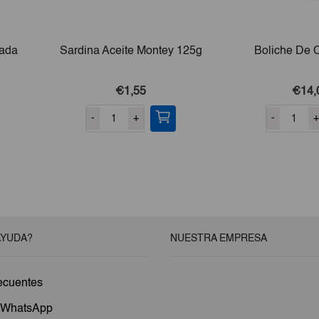
eada
Sardina Aceite Montey 125g
Boliche De 
€1,55
€14,
-
+
-
+
AYUDA?
NUESTRA EMPRESA
ecuentes
a WhatsApp