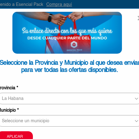
Pack
Compra aquí
ENVIAR
SEARCH
INPUT
ONTACTO
Seleccione la Provincia y Municipio al que desea envia
para ver todas las ofertas disponibles.
Licor Ricard 70cl
rovincia
*
€14,60
Licor
Añadir Al Carrito
Ricard
unicipio
*
70cl
O
cantidad
Comprar Ahora
APLICAR