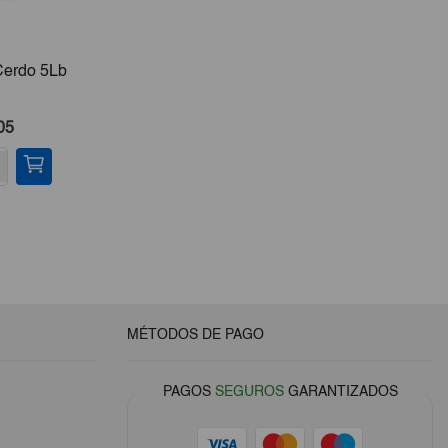
Cerdo 5Lb
Flan De Leche Sabor
Pesca
Caramelo 1kg
Pargo
05
€5,50
-
+
-
MÉTODOS DE PAGO
PAGOS
SEGUROS
GARANTIZADOS