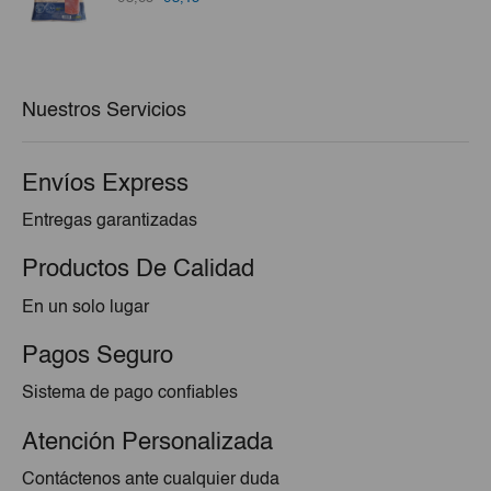
precio
precio
original
actual
era:
es:
€3,65.
€3,15.
Nuestros Servicios
Envíos Express
Entregas garantizadas
Productos De Calidad
En un solo lugar
Pagos Seguro
Sistema de pago confiables
Atención Personalizada
Contáctenos ante cualquier duda