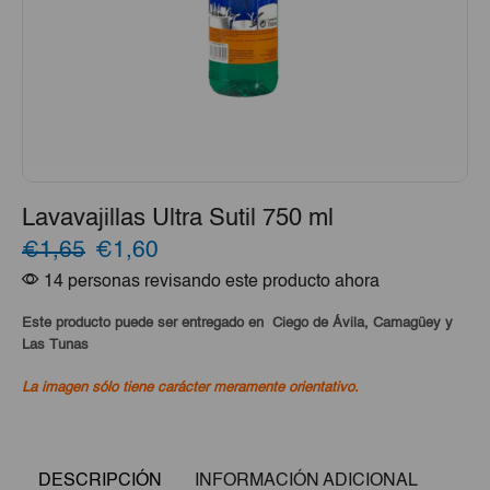
Lavavajillas Ultra Sutil 750 ml
El
El
€1,65
€1,60
14 personas revisando este producto ahora
precio
precio
original
actual
Este producto puede ser entregado en Ciego de Ávila, Camagüey y
Las Tunas
era:
es:
La imagen sólo tiene carácter meramente orientativo.
€1,65.
€1,60.
DESCRIPCIÓN
INFORMACIÓN ADICIONAL