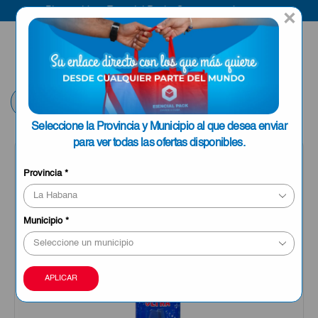
Bienvenido a Esencial Pack
Compra aquí
×
ENVIAR A LA
0
HABANA
Volver
Seleccione la Provincia y Municipio al que desea enviar
para ver todas las ofertas disponibles.
OFERTA
Provincia
*
Municipio
*
APLICAR