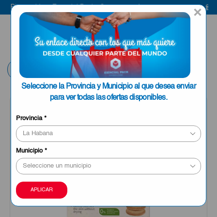
Bienvenido a Esencial Pack
Compra aquí
Bi
×
ENVIAR A LA
0
HABANA
Volver
Seleccione la Provincia y Municipio al que desea enviar
para ver todas las ofertas disponibles.
Provincia
*
Municipio
*
APLICAR