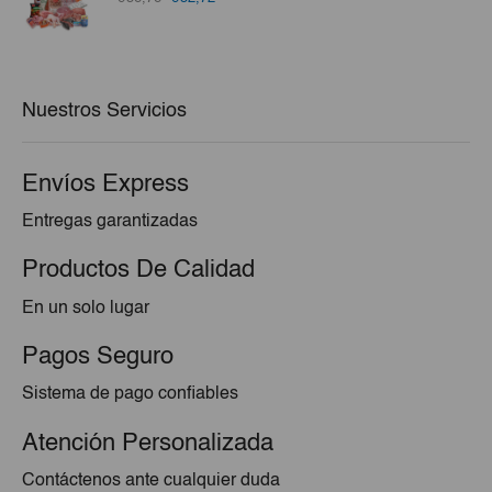
precio
precio
original
actual
era:
es:
€56,76.
€52,72.
Nuestros Servicios
Envíos Express
Entregas garantizadas
Productos De Calidad
En un solo lugar
Pagos Seguro
Sistema de pago confiables
Atención Personalizada
Contáctenos ante cualquier duda