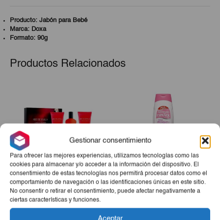
Producto: Jabón para Bebé
Marca: Doxa
Formato: 90g
Productos Relacionados
Gestionar consentimiento
Para ofrecer las mejores experiencias, utilizamos tecnologías como las
cookies para almacenar y/o acceder a la información del dispositivo. El
consentimiento de estas tecnologías nos permitirá procesar datos como el
comportamiento de navegación o las identificaciones únicas en este sitio.
Estuche Aire De Sevilla
Gel De Ducha Rosa
No consentir o retirar el consentimiento, puede afectar negativamente a
Chica Bonita (Perfume +
Mosqueta IE 750ml
ciertas características y funciones.
Gel + Crema)
€25,00
€3,15
Aceptar