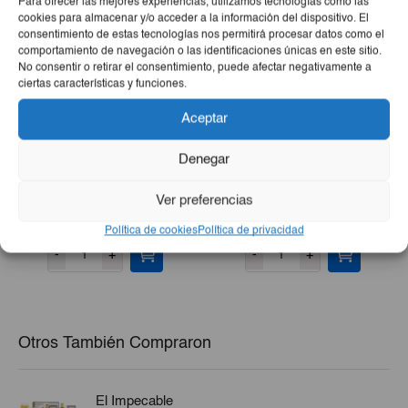
Para ofrecer las mejores experiencias, utilizamos tecnologías como las
cookies para almacenar y/o acceder a la información del dispositivo. El
consentimiento de estas tecnologías nos permitirá procesar datos como el
comportamiento de navegación o las identificaciones únicas en este sitio.
No consentir o retirar el consentimiento, puede afectar negativamente a
ciertas características y funciones.
Aceptar
Denegar
Pasta Triple Acción Colgate
Papel De Cocina Pampilar
2x75g
Multiusos 4 Uds
Ver preferencias
€4,85
€1,92
Política de cookies
Política de privacidad
-
+
-
+
Otros También Compraron
El Impecable