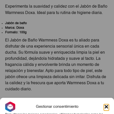
Experimenta la suavidad y calidez con el Jabón de Baño
Warmness Doxa. Ideal para tu rutina de higiene diaria.
Jabón de baño
Marca: Doxa
Formato: 100g
El Jabón de Baño Warmness Doxa es tu aliado para
disfrutar de una experiencia sensorial única en cada
ducha. Su fórmula suave y enriquecida limpia la piel en
profundidad, dejándola hidratada y suave al tacto. La
fragancia cálida y envolvente brinda un momento de
relajación y bienestar. Apto para todo tipo de piel, este
jabón ofrece una limpieza delicada sin irritar. Disfruta de
la calidez y la frescura que aporta Warmness Doxa a tu
cuidado diario.
Productos Relacionados
Gestionar consentimiento