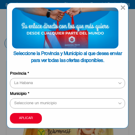
ra aquí
Bienvenido a Esencial Pack
Compra a
×
ENVIAR A LA
0
HABANA
Volver
Seleccione la Provincia y Municipio al que desea enviar
para ver todas las ofertas disponibles.
Provincia
*
Municipio
*
APLICAR