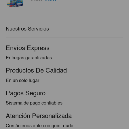
precio
precio
original
actual
era:
es:
€16,30.
€15,98.
Nuestros Servicios
Envíos Express
Entregas garantizadas
Productos De Calidad
En un solo lugar
Pagos Seguro
Sistema de pago confiables
Atención Personalizada
Contáctenos ante cualquier duda