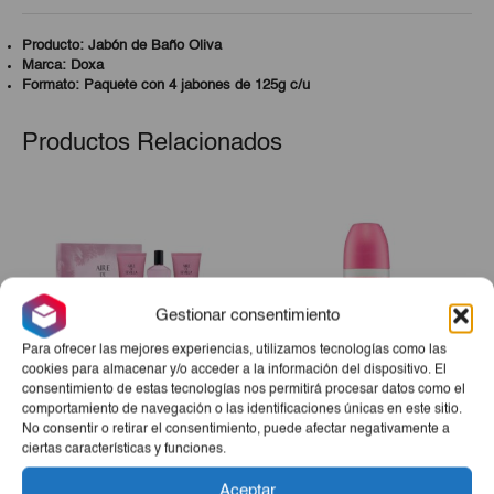
Producto: Jabón de Baño Oliva
Marca: Doxa
Formato: Paquete con 4 jabones de 125g c/u
Productos Relacionados
Gestionar consentimiento
Para ofrecer las mejores experiencias, utilizamos tecnologías como las
cookies para almacenar y/o acceder a la información del dispositivo. El
consentimiento de estas tecnologías nos permitirá procesar datos como el
comportamiento de navegación o las identificaciones únicas en este sitio.
Estuche Aire De Sevilla
Desodorante Rosa
No consentir o retirar el consentimiento, puede afectar negativamente a
Paradise (Perfume + Gel +
Mosqueta Roll On IE 75 Ml
ciertas características y funciones.
Crema)
€20,00
€2,20
Aceptar