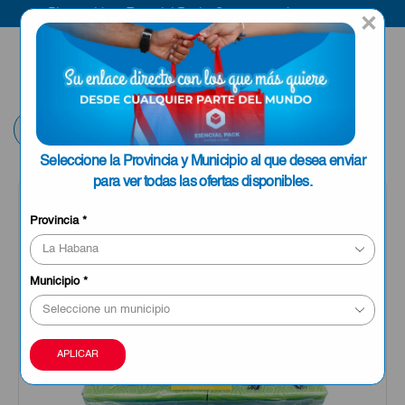
Bienvenido a Esencial Pack
Compra aquí
×
ENVIAR A LA
0
HABANA
Volver
Seleccione la Provincia y Municipio al que desea enviar
para ver todas las ofertas disponibles.
Provincia
*
Municipio
*
APLICAR