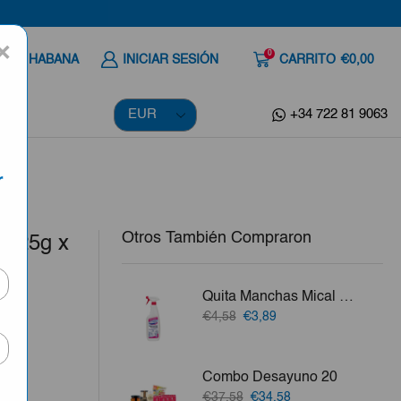
×
0
 A LA HABANA
INICIAR SESIÓN
CARRITO
€0,00
+34 722 81 9063
r
Otros También Compraron
 125g x
Quita Manchas Mical 750ml
El
El
€4,58
€3,89
a
precio
precio
original
actual
ila,
era:
es:
Combo Desayuno 20
€4,58.
€3,89.
El
El
€37,58
€34,58