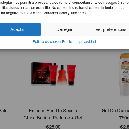
nologías nos permitirá procesar datos como el comportamiento de navegación o la
ntificaciones únicas en este sitio. No consentir o retirar el consentimiento, puede
ctar negativamente a ciertas características y funciones.
Aceptar
Denegar
Ver preferencias
Política de cookies
Política de privacidad
als.
Estuche Aire De Sevilla
Gel De Duch
Chica Bonita (Perfume + Gel
750
+ Crema)
€25,00
€2,