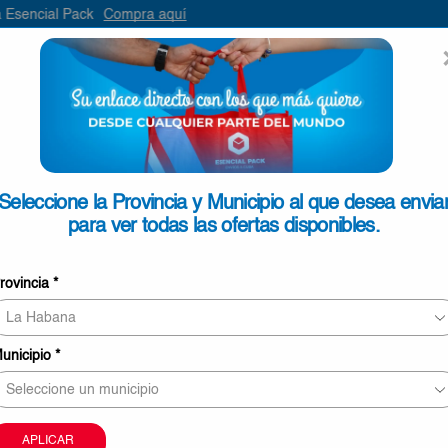
ompra aquí
ENVIAR
SEARCH
INPUT
ONTACTO
Seleccione la Provincia y Municipio al que desea envia
para ver todas las ofertas disponibles.
Jabón de Baño Manzana Doxa
rovincia
*
6
€3,25
unicipio
*
11 personas revisando este producto ahor
Este producto puede ser entregado en Ciego de Áv
Camagüey y Las Tunas
APLICAR