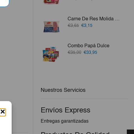
precio
precio
vo.
original
actual
era:
es:
Carne De Res Molida Plena 500g
€37,58.
€34,58.
El
El
€3,65
€3,15
precio
precio
original
actual
era:
es:
Combo Papá Dulce
€3,65.
€3,15.
El
El
€35,00
€33,95
precio
precio
original
actual
era:
es:
€35,00.
€33,95.
Nuestros Servicios
Envíos Express
Entregas garantizadas