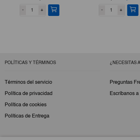
precio
pre
-
+
-
+
original
act
era:
es:
€3,72.
€3
POLÍTICAS Y TÉRMINOS
¿NECESITAS 
Términos del servicio
Preguntas Fr
Política de privacidad
Escríbanos 
Política de cookies
Políticas de Entrega