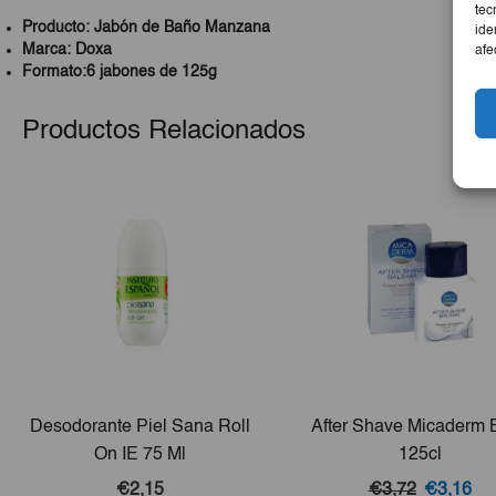
tec
Producto: Jabón de Baño Manzana
ide
Marca: Doxa
afe
Formato:6 jabones de 125g
Productos Relacionados
Desodorante Piel Sana Roll
After Shave Micaderm B
On IE 75 Ml
125cl
El
El
€2,15
€3,72
€3,16