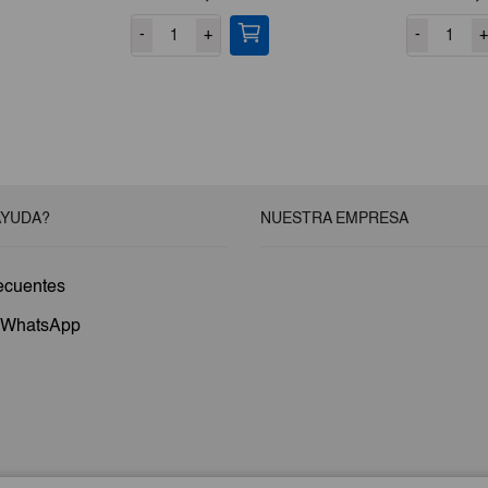
cio
-
+
-
+
ual
,16.
AYUDA?
NUESTRA EMPRESA
ecuentes
a WhatsApp