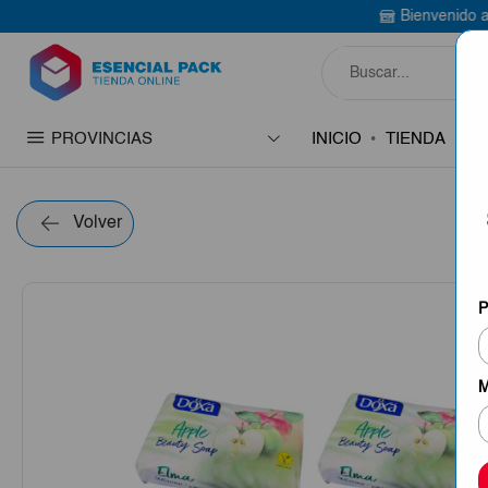
Bienvenido a Esencial Pack
C
PROVINCIAS
INICIO
TIENDA
C
Volver
P
M