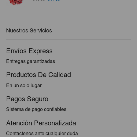
precio
precio
original
actual
era:
es:
€16,00.
€14,50.
Nuestros Servicios
Envíos Express
Entregas garantizadas
Productos De Calidad
En un solo lugar
Pagos Seguro
Sistema de pago confiables
Atención Personalizada
Contáctenos ante cualquier duda