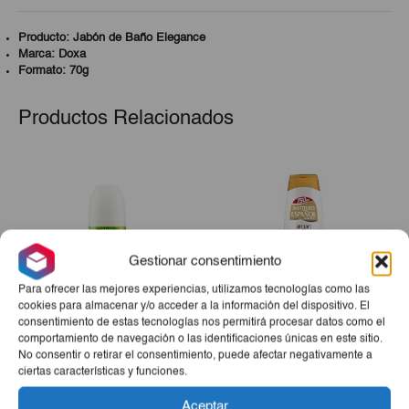
Producto: Jabón de Baño Elegance
Marca: Doxa
Formato: 70g
Productos Relacionados
Gestionar consentimiento
Para ofrecer las mejores experiencias, utilizamos tecnologías como las
cookies para almacenar y/o acceder a la información del dispositivo. El
consentimiento de estas tecnologías nos permitirá procesar datos como el
comportamiento de navegación o las identificaciones únicas en este sitio.
Desodorante Piel Sana Roll
Gel De Ducha Argán IE
No consentir o retirar el consentimiento, puede afectar negativamente a
On IE 75 Ml
750ml
ciertas características y funciones.
€2,15
€2,82
Aceptar