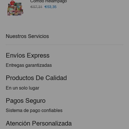
Combo Relámpago
€68,75.
€64,17.
El
El
€57,31
€53,35
precio
precio
original
actual
era:
es:
€57,31.
€53,35.
Nuestros Servicios
Envíos Express
Entregas garantizadas
Productos De Calidad
En un solo lugar
Pagos Seguro
Sistema de pago confiables
Atención Personalizada