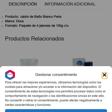
DESCRIPCIÓN
INFORMACIÓN ADICIONAL
Producto: Jabón de Baño Blanco Perla
Marca: Doxa
Formato: Paquete de 4 jabones de 100g c/u
Productos Relacionados
Gestionar consentimiento
Para ofrecer las mejores experiencias, utilizamos tecnologías como las
cookies para almacenar y/o acceder a la información del dispositivo. El
consentimiento de estas tecnologías nos permitirá procesar datos como el
comportamiento de navegación o las identificaciones únicas en este sitio.
Bastoncillos Algodón
After Shave Micaderm
No consentir o retirar el consentimiento, puede afectar negativamente a
ciertas características y funciones.
Micaderm 200 Uds
Bals. 125cl