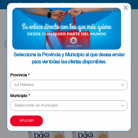
Bienvenido a Esencial Pack
Compra aquí
×
ENVIAR A LA
0
HABANA
Volver
Seleccione la Provincia y Municipio al que desea enviar
para ver todas las ofertas disponibles.
Provincia
*
Municipio
*
APLICAR