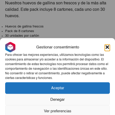
Nuestros huevos de gallina son frescos y de la más alta
calidad. Este pack incluye 8 cartones, cada uno con 30
huevos.
Huevos de gallina frescos
Pack de 8 cartones
30 unidades por cartón
Sin costos sorpresa
Entrega efectiva
Gestionar consentimiento
Cada cartón de nuestros huevos de gallina contiene 30
Para ofrecer las mejores experiencias, utilizamos tecnologías como las
unidades, lo que hace un total de 240 huevos. Son
cookies para almacenar y/o acceder a la información del dispositivo. El
consentimiento de estas tecnologías nos permitirá procesar datos como el
huevos frescos, seleccionados por su calidad y tamaño
comportamiento de navegación o las identificaciones únicas en este sitio.
uniforme. Además, te aseguramos una entrega efectiva y
No consentir o retirar el consentimiento, puede afectar negativamente a
sin costos sorpresa en el carrito. Todo lo que necesitas,
ciertas características y funciones.
de forma esencial y práctica.
Aceptar
Productos Relacionados
Denegar
Ver preferencias