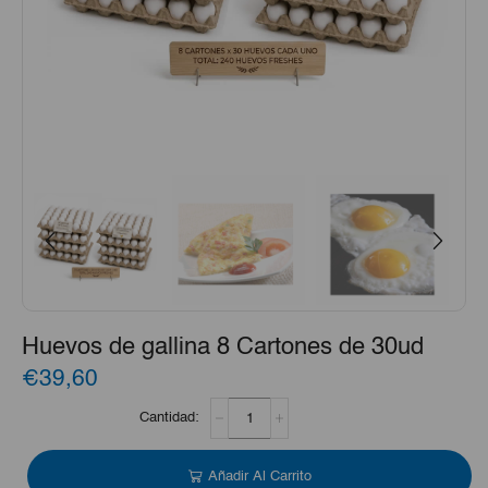
Huevos de gallina 8 Cartones de 30ud
€39,60
Huevos
de
gallina
8
Añadir Al Carrito
Cartones