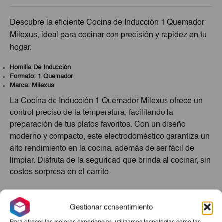
Descubre la eficiente Cocina de Inducción 1 Quemador
Milexus, ideal para cocinar con precisión y rapidez en tu
hogar.
Hornilla De Inducción
Formato: 1 Quemador
Marca: Milexus
La Cocina de Inducción 1 Quemador Milexus ofrece un
control preciso de la temperatura, facilitando la
preparación de tus platos favoritos. Con un diseño
moderno y compacto, este electrodoméstico garantiza un
alto rendimiento en la cocina, además de ser fácil de
limpiar. Disfruta de la seguridad que brinda al cocinar, sin
costos sorpresa en el carrito.
Productos Relacionados
Gestionar consentimiento