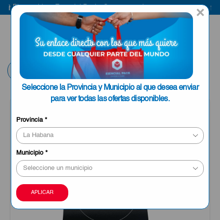
Bienvenido a Esencial Pack
Compra aquí
Bie
×
ENVIAR A LA
0
HABANA
Volver
Seleccione la Provincia y Municipio al que desea enviar
para ver todas las ofertas disponibles.
Provincia
*
Municipio
*
APLICAR