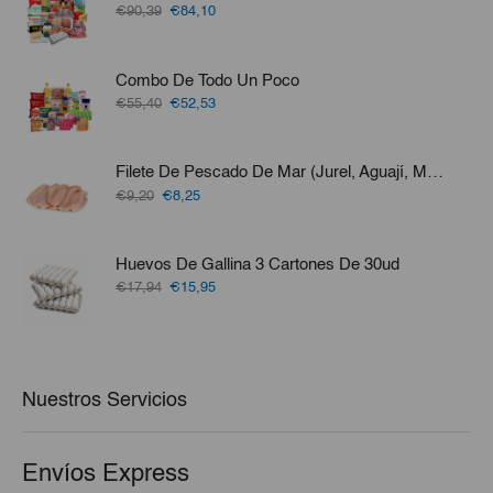
El
El
€90,39
€84,10
precio
precio
original
actual
era:
es:
Combo De Todo Un Poco
€90,39.
€84,10.
El
El
€55,40
€52,53
precio
precio
original
actual
era:
es:
Filete De Pescado De Mar (Jurel, Aguají, Merluza, Perro O Bonito) 3lb
€55,40.
€52,53.
El
El
€9,20
€8,25
precio
precio
original
actual
era:
es:
Huevos De Gallina 3 Cartones De 30ud
€9,20.
€8,25.
El
El
€17,94
€15,95
precio
precio
original
actual
era:
es:
€17,94.
€15,95.
Nuestros Servicios
Envíos Express