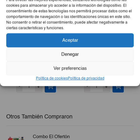
Para ofrecer las mejores experiencias, utilizamos tecnologías como las
cookies para almacenar y/o acceder a la información del dispositivo. El
consentimiento de estas tecnologías nos permitirá procesar datos como el
comportamiento de navegación o las identificaciones únicas en este sitio.
No consentir o retirar el consentimiento, puede afectar negativamente a
ciertas características y funciones.
Aceptar
Denegar
Ventilador Ciclonet 3 En 1
Bomba De Agua Silverpoint
(de Pie, De Pared O De
0.5Hp
Ver preferencias
Mesa)
€34,00
€32,70
Política de cookies
Política de privacidad
-
+
-
+
Otros También Compraron
Combo El Ofertón