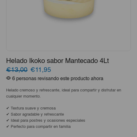
Helado Ikoko sabor Mantecado 4Lt
El
El
€13,00
€11,95
6 personas revisando este producto ahora
precio
precio
original
actual
Helado cremoso y refrescante, ideal para compartir y disfrutar en
cualquier momento.
era:
es:
✔ Textura suave y cremosa
€13,00.
€11,95.
✔ Sabor agradable y refrescante
✔ Ideal para postres y ocasiones especiales
✔ Perfecto para compartir en familia