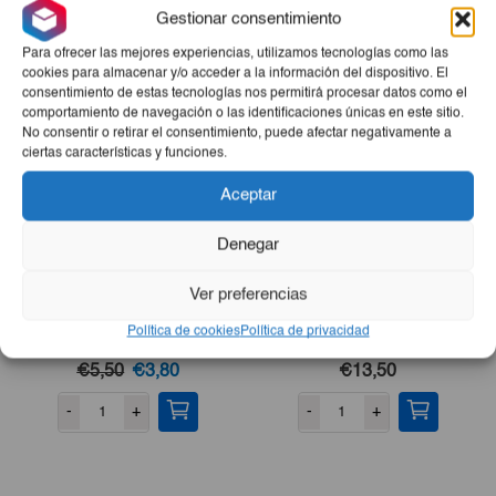
Gestionar consentimiento
Productos Relacionados
Para ofrecer las mejores experiencias, utilizamos tecnologías como las
cookies para almacenar y/o acceder a la información del dispositivo. El
consentimiento de estas tecnologías nos permitirá procesar datos como el
comportamiento de navegación o las identificaciones únicas en este sitio.
No consentir o retirar el consentimiento, puede afectar negativamente a
ciertas características y funciones.
Aceptar
Denegar
Ver preferencias
Flan De Leche Sabor
Pescado De Mar Pargo 5lb
Política de cookies
Política de privacidad
Frambuesa Macro Food
1kg
El
El
€5,50
€3,80
€13,50
precio
precio
-
+
-
+
original
actual
era:
es:
€5,50.
€3,80.