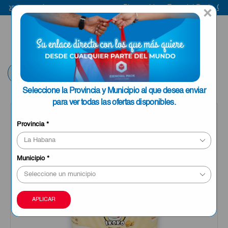
ompra aquí
Bienvenido a Esencial Pack
Comp
×
ENVIAR A LA
0
HABANA
Volver
Seleccione la Provincia y Municipio al que desea enviar
para ver todas las ofertas disponibles.
OFERTA
Provincia
*
Municipio
*
APLICAR