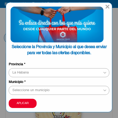
Bienvenido a Esencial Pack
Compra aquí
B
×
ENVIAR A LA
0
HABANA
Volver
Seleccione la Provincia y Municipio al que desea enviar
para ver todas las ofertas disponibles.
Provincia
*
Municipio
*
APLICAR