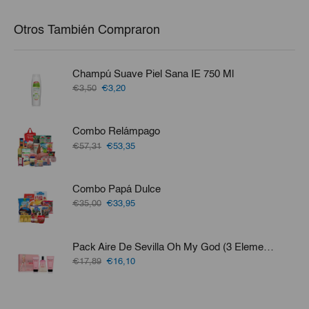
€9,20.
€8,25.
Otros También Compraron
Champú Suave Piel Sana IE 750 Ml
El
El
€3,50
€3,20
precio
precio
original
actual
era:
es:
Combo Relámpago
€3,50.
€3,20.
El
El
€57,31
€53,35
precio
precio
original
actual
era:
es:
Combo Papá Dulce
€57,31.
€53,35.
El
El
€35,00
€33,95
precio
precio
original
actual
era:
es:
Pack Aire De Sevilla Oh My God (3 Elementos)
€35,00.
€33,95.
El
El
€17,89
€16,10
precio
precio
original
actual
era:
es: