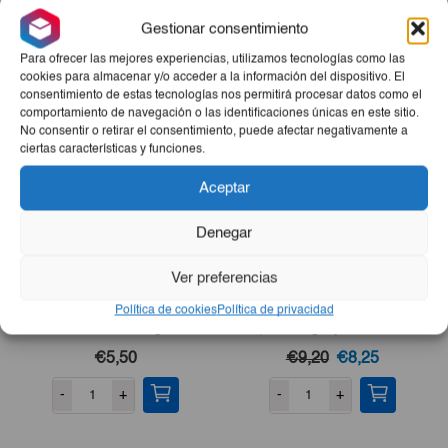
compras y sorprende a todos con su exquisito sabor!
Gestionar consentimiento
Productos Relacionados
Para ofrecer las mejores experiencias, utilizamos tecnologías como las
cookies para almacenar y/o acceder a la información del dispositivo. El
consentimiento de estas tecnologías nos permitirá procesar datos como el
comportamiento de navegación o las identificaciones únicas en este sitio.
No consentir o retirar el consentimiento, puede afectar negativamente a
ciertas características y funciones.
Aceptar
Denegar
Ver preferencias
Flan De Leche Sabor
Filete De Pescado De Mar
Política de cookies
Política de privacidad
Caramelo 1kg
(Jurel, Aguají, Merluza,
Perro O Bonito) 3lb
El
El
€5,50
€9,20
€8,25
precio
precio
-
+
-
+
original
actual
era:
es: