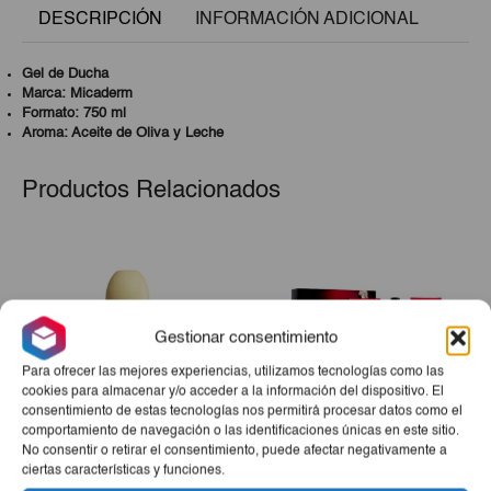
DESCRIPCIÓN
INFORMACIÓN ADICIONAL
Gel de Ducha
Marca: Micaderm
Formato: 750 ml
Aroma: Aceite de Oliva y Leche
Productos Relacionados
Gestionar consentimiento
Para ofrecer las mejores experiencias, utilizamos tecnologías como las
cookies para almacenar y/o acceder a la información del dispositivo. El
consentimiento de estas tecnologías nos permitirá procesar datos como el
comportamiento de navegación o las identificaciones únicas en este sitio.
No consentir o retirar el consentimiento, puede afectar negativamente a
Desodorante Avena Roll
Estuche Aire De Sevilla
ciertas características y funciones.
On IE 75 Ml
Chica Bonita (Perfume +