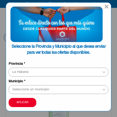
Bienvenido a Esencial Pack
Compra aquí
×
ENVIAR A LA
0
HABANA
Volver
Seleccione la Provincia y Municipio al que desea enviar
para ver todas las ofertas disponibles.
Provincia
*
Municipio
*
APLICAR