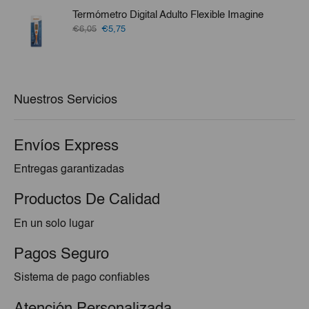
era:
es:
Termómetro Digital Adulto Flexible Imagine
€60,73.
€58,25.
El
El
€6,05
€5,75
precio
precio
original
actual
era:
es:
€6,05.
€5,75.
Nuestros Servicios
Envíos Express
Entregas garantizadas
Productos De Calidad
En un solo lugar
Pagos Seguro
Sistema de pago confiables
Atención Personalizada