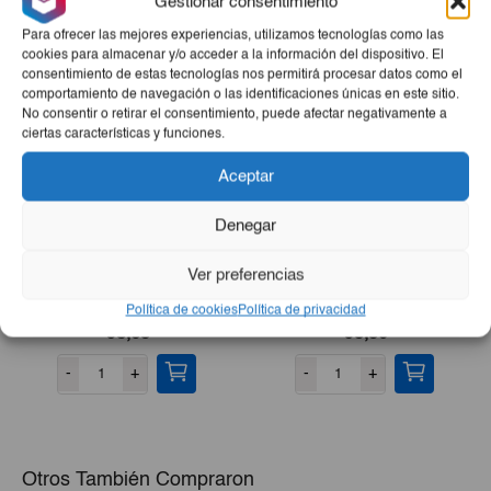
Gestionar consentimiento
Productos Relacionados
Para ofrecer las mejores experiencias, utilizamos tecnologías como las
cookies para almacenar y/o acceder a la información del dispositivo. El
consentimiento de estas tecnologías nos permitirá procesar datos como el
comportamiento de navegación o las identificaciones únicas en este sitio.
No consentir o retirar el consentimiento, puede afectar negativamente a
ciertas características y funciones.
Aceptar
Denegar
Ver preferencias
Bistec De Cerdo 3Lb
Natilla Manjar/Coco Rallado
1kg
Política de cookies
Política de privacidad
€8,65
€5,50
-
+
-
+
Otros También Compraron