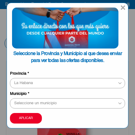
Bienvenido a Esencial Pack
Compra aquí
Bien
×
ENVIAR A LA
0
HABANA
Volver
Seleccione la Provincia y Municipio al que desea enviar
para ver todas las ofertas disponibles.
Provincia
*
Municipio
*
APLICAR