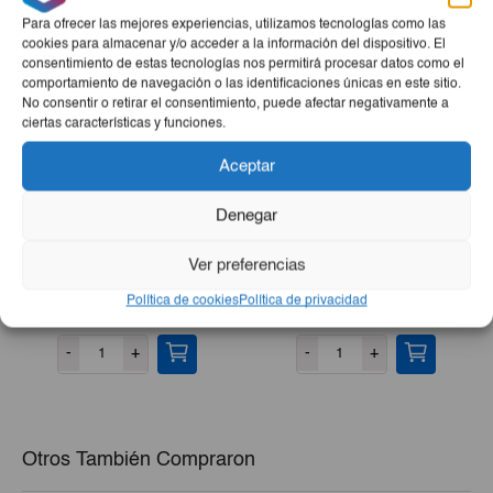
Para ofrecer las mejores experiencias, utilizamos tecnologías como las
cookies para almacenar y/o acceder a la información del dispositivo. El
consentimiento de estas tecnologías nos permitirá procesar datos como el
comportamiento de navegación o las identificaciones únicas en este sitio.
No consentir o retirar el consentimiento, puede afectar negativamente a
ciertas características y funciones.
Aceptar
Denegar
Desodorante Lactoadvance
Cepillo De Lavar
Ver preferencias
Roll On IE 75 Ml
Política de cookies
Política de privacidad
€2,10
€2,20
-
+
-
+
Otros También Compraron