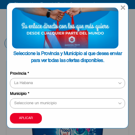
Bienvenido a Esencial Pack
Compra aquí
×
ENVIAR A LA
0
HABANA
Volver
Seleccione la Provincia y Municipio al que desea enviar
para ver todas las ofertas disponibles.
Provincia
*
Municipio
*
APLICAR