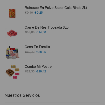
Refresco En Polvo Sabor Cola Rinde 2Lt
El
El
€0,40
€0,25
precio
precio
original
actual
era:
es:
Carne De Res Troceada 3Lb
€0,40.
€0,25.
El
El
€16,00
€14,50
precio
precio
original
actual
era:
es:
Cena En Familia
€16,00.
€14,50.
El
El
€60,73
€58,25
precio
precio
original
actual
era:
es:
Combo Mi Postre
€60,73.
€58,25.
El
El
€29,30
€28,42
precio
precio
original
actual
era:
es:
€29,30.
€28,42.
Nuestros Servicios