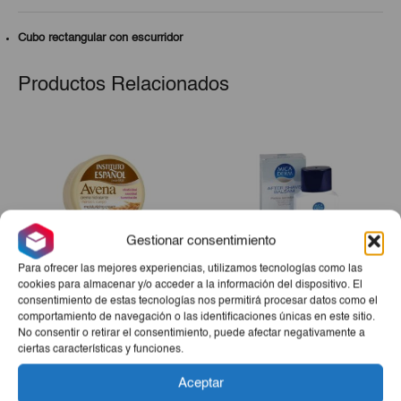
Cubo rectangular con escurridor
Productos Relacionados
Gestionar consentimiento
Para ofrecer las mejores experiencias, utilizamos tecnologías como las
cookies para almacenar y/o acceder a la información del dispositivo. El
consentimiento de estas tecnologías nos permitirá procesar datos como el
Crema Corporal Avena IE
After Shave Micaderm
comportamiento de navegación o las identificaciones únicas en este sitio.
400 Ml
Bals. 125cl
No consentir o retirar el consentimiento, puede afectar negativamente a
El
El
ciertas características y funciones.
€4,65
€3,72
€3,16
precio
precio
Aceptar
-
+
-
+
original
actual