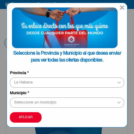
Bienvenido a Esencial Pack
Compra aquí
×
ENVIAR A LA
0
HABANA
Volver
Seleccione la Provincia y Municipio al que desea enviar
para ver todas las ofertas disponibles.
Provincia
*
Municipio
*
APLICAR