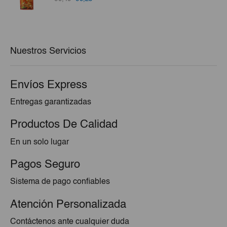
precio
precio
original
actual
era:
es:
€0,40.
€0,25.
Nuestros Servicios
Envíos Express
Entregas garantizadas
Productos De Calidad
En un solo lugar
Pagos Seguro
Sistema de pago confiables
Atención Personalizada
Contáctenos ante cualquier duda