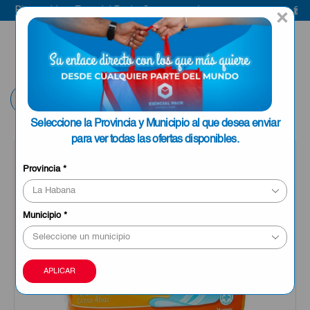
Bienvenido a Esencial Pack
Compra aquí
Bie
×
ENVIAR A LA
0
HABANA
Volver
Seleccione la Provincia y Municipio al que desea enviar
para ver todas las ofertas disponibles.
Provincia
*
Municipio
*
APLICAR