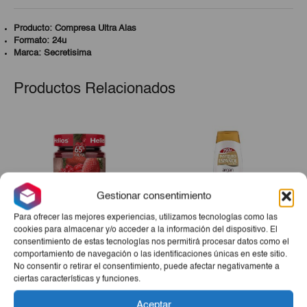
Producto: Compresa Ultra Alas
Formato: 24u
Marca: Secretisima
Productos Relacionados
Gestionar consentimiento
Para ofrecer las mejores experiencias, utilizamos tecnologías como las
cookies para almacenar y/o acceder a la información del dispositivo. El
consentimiento de estas tecnologías nos permitirá procesar datos como el
comportamiento de navegación o las identificaciones únicas en este sitio.
Mermelada Extra Fresa Y
Gel De Ducha Argán IE
No consentir o retirar el consentimiento, puede afectar negativamente a
Arándano Helios 340g
750ml
ciertas características y funciones.
€2,85
€2,82
Aceptar