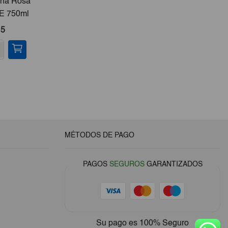
cha Rosa
Desodorante Lactoadvance
IE 750ml
Roll On IE 75 Ml
Lact
15
€2,10
-
+
-
MÉTODOS DE PAGO
PAGOS
SEGUROS
GARANTIZADOS
Su pago es
100% Seguro