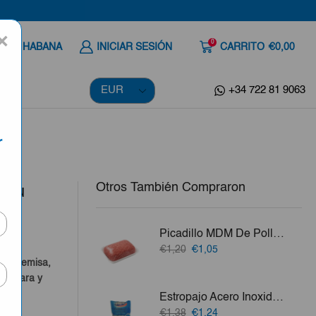
×
0
 A LA HABANA
INICIAR SESIÓN
CARRITO
€0,00
+34 722 81 9063
r
Otros También Compraron
10u
Picadillo MDM De Pollo 450g
a
El
El
€1,20
€1,05
precio
precio
o, Artemisa,
original
actual
a Clara y
era:
es:
Estropajo Acero Inoxidable Mical 2ud
€1,20.
€1,05.
vo.
El
El
€1,38
€1,24