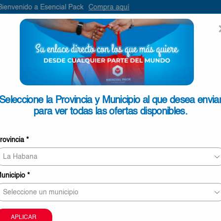
sencial Pack
Compra aquí
ENVIAR
SEARCH
INPUT
ONTACTO
Seleccione la Provincia y Municipio al que desea envia
para ver todas las ofertas disponibles.
Compresa Secretisima Noche 
rovincia
*
€1,98
11 personas revisando este producto ahor
unicipio
*
Este producto puede ser entregado en Pinar del Rí
Mayabeque, La Habana, Matanzas, Cienfuegos, Vill
Sancti Spíritus.
La imagen sólo tiene carácter meramente orientati
APLICAR