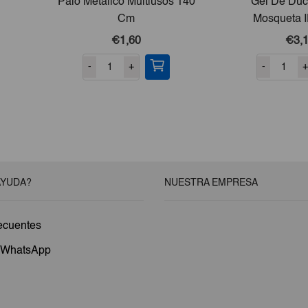
Palo Metálico Multiusos 140
Gel De Du
Cm
Mosqueta 
€1,60
€3,
-
+
-
+
AYUDA?
NUESTRA EMPRESA
ecuentes
a WhatsApp