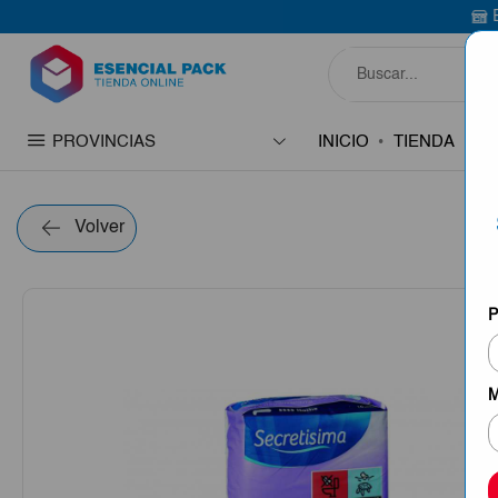
Bienvenido a E
PROVINCIAS
INICIO
TIENDA
C
Volver
P
M