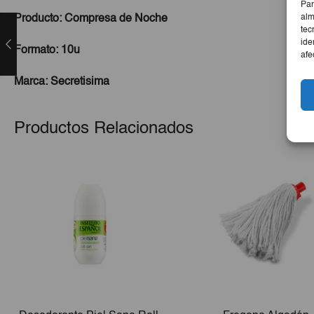
Par
alm
Producto: Compresa de Noche
tec
ide
Formato: 10u
afe
Marca: Secretisima
Productos Relacionados