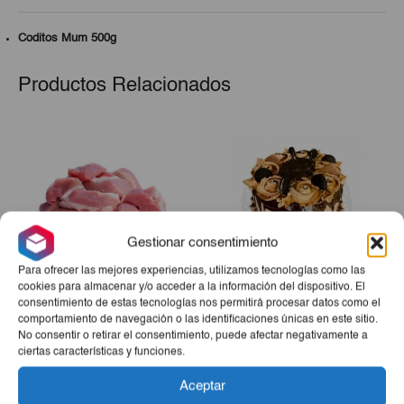
Coditos Mum 500g
Productos Relacionados
Gestionar consentimiento
Para ofrecer las mejores experiencias, utilizamos tecnologías como las
cookies para almacenar y/o acceder a la información del dispositivo. El
consentimiento de estas tecnologías nos permitirá procesar datos como el
Carne De Cerdo Troceada
Tarta Sensación
comportamiento de navegación o las identificaciones únicas en este sitio.
3Lb
No consentir o retirar el consentimiento, puede afectar negativamente a
ciertas características y funciones.
€8,60
€26,00
Aceptar
-
+
-
+