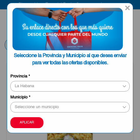
Bienvenido a Esencial Pack
Compra aquí
×
ENVIAR A LA
0
HABANA
Volver
Seleccione la Provincia y Municipio al que desea enviar
para ver todas las ofertas disponibles.
Provincia
*
Municipio
*
APLICAR