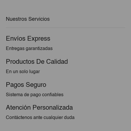
era:
es:
€83,97.
€77,63.
Nuestros Servicios
Envíos Express
Entregas garantizadas
Productos De Calidad
En un solo lugar
Pagos Seguro
Sistema de pago confiables
Atención Personalizada
Contáctenos ante cualquier duda