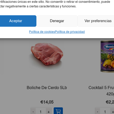
ntificaciones únicas en este sitio. No consentir o retirar el consentimiento, puede
ctar negativamente a ciertas características y funciones.
Aceptar
Denegar
Ver preferencias
Política de cookies
Política de privacidad
Boliche De Cerdo 5Lb
Cocktail 5 Fr
420
€14,05
€2,
-
+
-
+