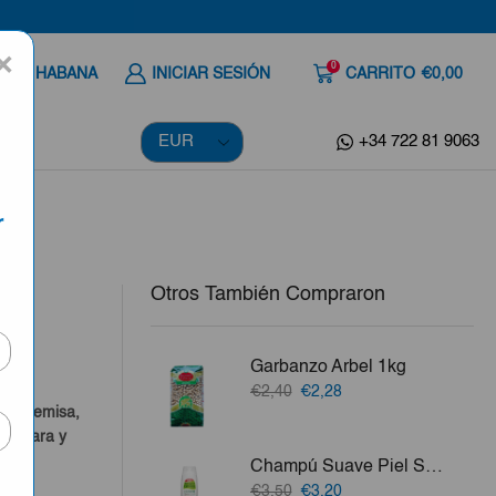
×
0
 A LA HABANA
INICIAR SESIÓN
CARRITO
€0,00
+34 722 81 9063
r
Otros También Compraron
Garbanzo Arbel 1kg
a
El
El
€2,40
€2,28
precio
precio
o, Artemisa,
original
actual
a Clara y
era:
es:
Champú Suave Piel Sana IE 750 Ml
€2,40.
€2,28.
vo.
El
El
€3,50
€3,20