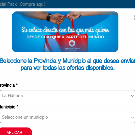
aquí
ENVIAR
SEARCH
INPUT
ONTACTO
Seleccione la Provincia y Municipio al que desea envia
para ver todas las ofertas disponibles.
Chorizos en Manteca 640gr
rovincia
*
€11,20
13 personas revisando este producto ahor
unicipio
*
Este producto puede ser entregado en Pinar del Rí
Mayabeque, La Habana, Matanzas, Cienfuegos, Vill
Sancti Spíritus.
La imagen sólo tiene carácter meramente orientati
APLICAR