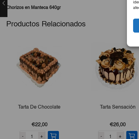
ide
Chorizos en Manteca 640gr
afe
Productos Relacionados
Tarta De Chocolate
Tarta Sensación
€22,00
€26,00
-
+
-
+