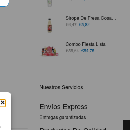
precio
precio
original
actual
era:
es:
Sirope De Fresa Cosami 1.2 Lt
€3,50.
€3,20.
El
El
€6,47
€5,82
precio
precio
original
actual
era:
es:
Combo Fiesta Lista
€6,47.
€5,82.
El
El
€56,64
€54,75
precio
precio
original
actual
era:
es:
€56,64.
€54,75.
Nuestros Servicios
Envíos Express
Entregas garantizadas
s