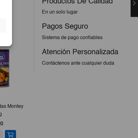
Productos De Calidad
En un solo lugar
Pagos Seguro
Sistema de pago confiables
Atención Personalizada
Contáctenos ante cualquier duda
utas Montey
Remolacha Rallada Montey
Boli
g
345ml
20
€1,30
-
+
-