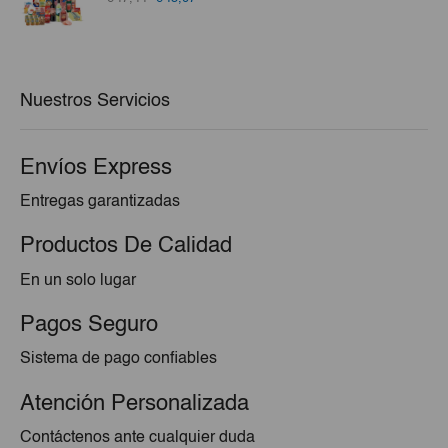
precio
precio
original
actual
era:
es:
€47,44.
€45,07.
Nuestros Servicios
Envíos Express
Entregas garantizadas
Productos De Calidad
En un solo lugar
Pagos Seguro
Sistema de pago confiables
Atención Personalizada
Contáctenos ante cualquier duda