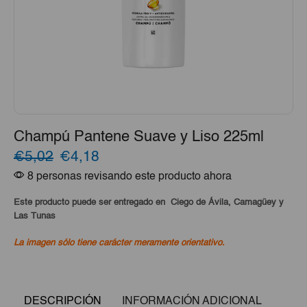
Champú Pantene Suave y Liso 225ml
El
El
€5,02
€4,18
8 personas revisando este producto ahora
precio
precio
original
actual
Este producto puede ser entregado en Ciego de Ávila, Camagüey y
Las Tunas
era:
es:
La imagen sólo tiene carácter meramente orientativo.
€5,02.
€4,18.
DESCRIPCIÓN
INFORMACIÓN ADICIONAL