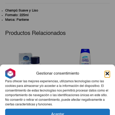
Champú Suave y Liso
Formato: 225ml
Marca: Pantene
Productos Relacionados
Gestionar consentimiento
Para ofrecer las mejores experiencias, utilizamos tecnologías como las
cookies para almacenar y/o acceder a la información del dispositivo. El
consentimiento de estas tecnologías nos permitirá procesar datos como el
comportamiento de navegación o las identificaciones únicas en este sitio.
After Shave Micaderm
Gel De Ducha
No consentir o retirar el consentimiento, puede afectar negativamente a
Bals. 125cl
Lactoadvance IE 750ml
ciertas características y funciones.
El
El
El
El
€3,72
€3,16
€2,60
€2,34
Aceptar