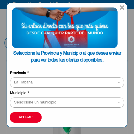
Bienvenido a Esencial Pack
Compra aquí
×
ENVIAR A LA
0
HABANA
Volver
Seleccione la Provincia y Municipio al que desea enviar
para ver todas las ofertas disponibles.
OFERTA
Provincia
*
Municipio
*
APLICAR