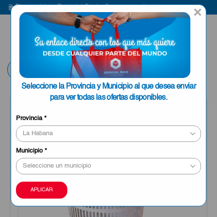
Bienvenido a Esencial Pack
Compra aquí
B
×
ENVIAR A LA
0
HABANA
Volver
Seleccione la Provincia y Municipio al que desea enviar
para ver todas las ofertas disponibles.
Provincia
*
Municipio
*
APLICAR