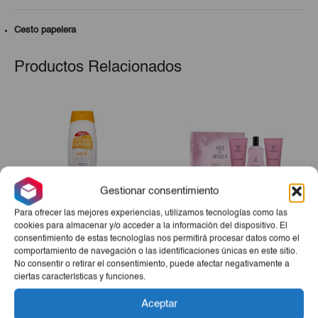
Cesto papelera
Productos Relacionados
Gestionar consentimiento
Para ofrecer las mejores experiencias, utilizamos tecnologías como las
cookies para almacenar y/o acceder a la información del dispositivo. El
consentimiento de estas tecnologías nos permitirá procesar datos como el
Gel De Ducha Vainilla IE
Estuche Aire De Sevilla
comportamiento de navegación o las identificaciones únicas en este sitio.
750ml
Paradise (Perfume + Gel +
No consentir o retirar el consentimiento, puede afectar negativamente a
Crema)
ciertas características y funciones.
€2,60
€20,00
Aceptar
-
+
-
+