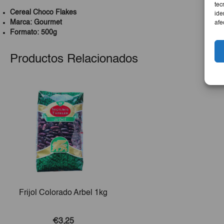
tec
Cereal Choco Flakes
ide
Marca: Gourmet
afe
Formato: 500g
Productos Relacionados
Frijol Colorado Arbel 1kg
€3,25