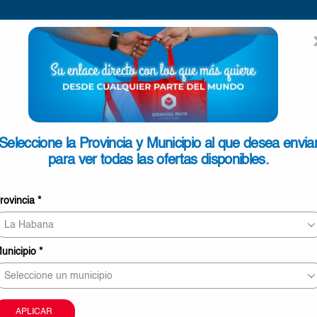
ENVIAR
SEARCH
INPUT
ONTACTO
Seleccione la Provincia y Municipio al que desea envia
para ver todas las ofertas disponibles.
Cereal Choco Flakes 500g
rovincia
*
€3,48
14 personas revisando este producto ahor
unicipio
*
Este producto puede ser entregado en Ciego de Áv
Camagüey y Las Tunas
La imagen sólo tiene carácter meramente orientati
APLICAR