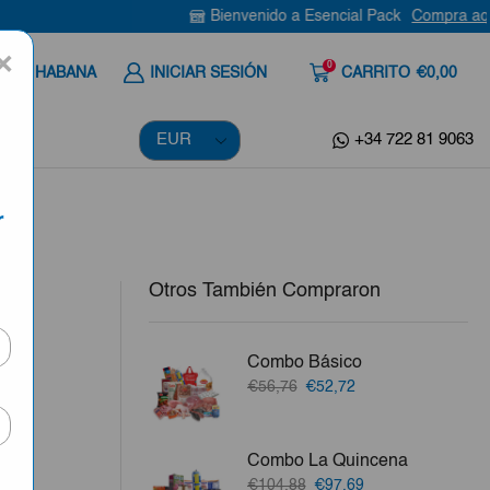
Bienvenido a Esencial Pack
Compra aquí
×
0
 A LA HABANA
INICIAR SESIÓN
CARRITO
€0,00
+34 722 81 9063
r
Otros También Compraron
Combo Básico
a
El
El
€56,76
€52,72
precio
precio
ila,
original
actual
era:
es:
Combo La Quincena
€56,76.
€52,72.
vo.
El
El
€104,88
€97,69