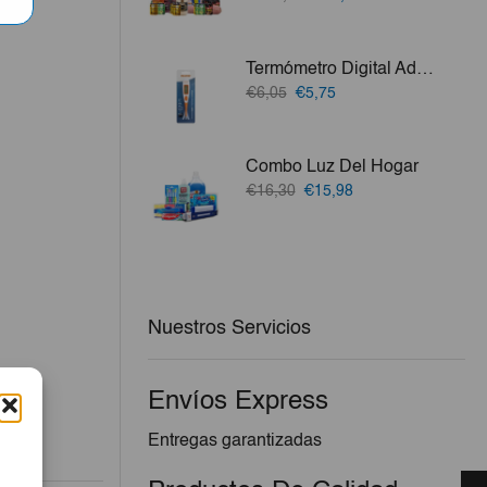
precio
precio
original
actual
era:
es:
Termómetro Digital Adulto Flexible Imagine
€104,88.
€97,69.
El
El
€6,05
€5,75
precio
precio
original
actual
era:
es:
Combo Luz Del Hogar
€6,05.
€5,75.
El
El
€16,30
€15,98
precio
precio
original
actual
era:
es:
€16,30.
€15,98.
Nuestros Servicios
Envíos Express
Entregas garantizadas